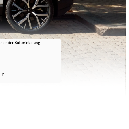
auer der Batterieladung
4
h