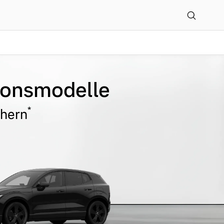
tionsmodelle
*
chern