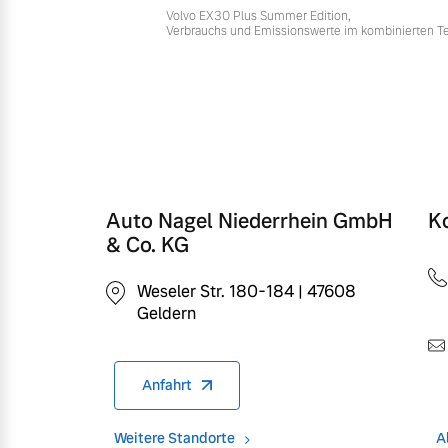
Volvo EX30 Plus Summer Edition,
Verbrauchs und Emissionswerte im kombinierten T
Auto Nagel Niederrhein GmbH
K
& Co. KG
Weseler Str. 180-184 | 47608
Geldern
Anfahrt
Weitere Standorte
A