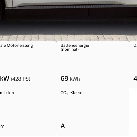
ngebote.
ale Motorleistung
Batterieenergie
D
(nominal)
 kW
69
(428 PS)
kWh
mission
CO
-Klasse
2
A
km