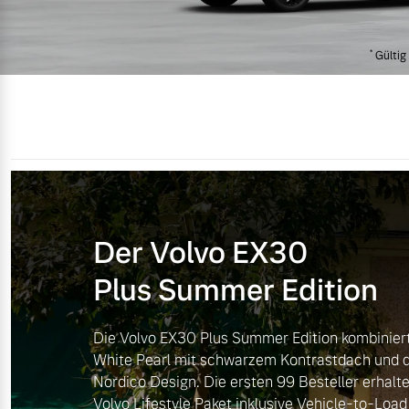
Mild-Hybrid
*
Gültig 
4 Modelle
Geschäftskunden
Der Volvo EX30
Editionsmodelle
Aktuelle Angebote
Über uns
Plus Summer Edition
Konnektivität
Geschäftskunden
Unser Team
Die Volvo EX30 Plus Summer Edition kombiniert 
White Pearl mit schwarzem Kontrastdach und 
Volvo Gebrauchtwagenbörse
Kontakt und Anfahrt
Nordico Design. Die ersten 99 Besteller erhalte
Angebot anfragen
Volvo Lifestyle Paket inklusive Vehicle-to-Load