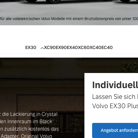
für alle vollelektrischen Volvo Modelle mit einem Bruttolistenpreis von unter 10
EX30
XC90
EX90
EX40
XC60
XC40
EC40
Individuel
Lassen Sie sich 
Volvo EX30 Plus
die Lackierung in Crystal
den Innenraum im Black
n zusätzlich kostenlos das
Angebot anforder
 Adapter, Original Volvo