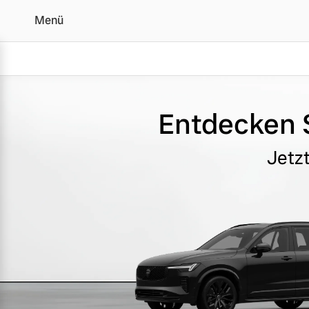
Menü
Editionsmodelle - Angeb
Entdecken S
Vollelektrisch
Jetz
6 Modelle
Plug-in Hybrid
3 Modelle