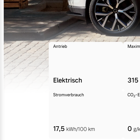
Mehr erfahren
Frühjahrscheck
Entdecken Sie unsere saisonalen A
Antrieb
Maxim
Mehr erfahren
Elektrisch
315
Finanzierung & Leasing
Stromverbrauch
CO
-E
2
Versicherung
17,5
0
kWh/100 km
g/