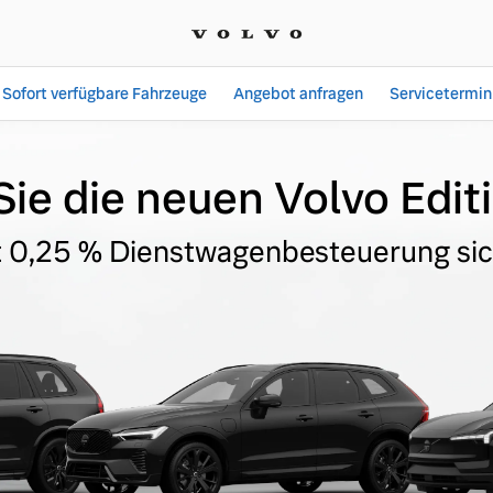
Sofort verfügbare Fahrzeuge
Angebot anfragen
Servicetermin
ot -editionsmodelle
ie die neuen Volvo Edi
t 0,25 % Dienstwagenbesteuerung si