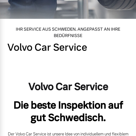
Volvo Gebrauchtwagenbörse
Kontakt und Anfahrt
Mild-Hybrid
4 Modelle
Gebrauchtwagen
Unsere News & Events
IHR SERVICE AUS SCHWEDEN. ANGEPASST AN IHRE
BEDÜRFNISSE
Volvo Car Service
Aktuelle Zubehörangebote
Zubehörkatalog
Geschäftskunden
Editionsmodelle
Volvo Car Service
Aktuelle Serviceangebote
Konnektivität
Service by Volvo
Die beste Inspektion auf
gut Schwedisch.
Sie erhalten bei uns eine
Angebot anfragen
Vielzahl von Original
Der Volvo Car Service ist unsere Idee von individuellem und flexiblem