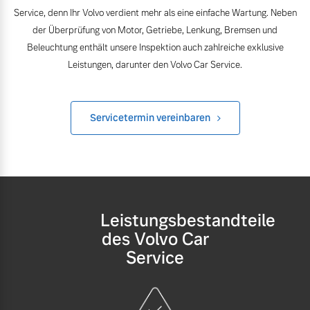
Volvo Winter- und
Service, denn Ihr Volvo verdient mehr als eine einfache Wartung. Neben
Fahrzeug konfigurieren
Sommer Kompletträder.
der Überprüfung von Motor, Getriebe, Lenkung, Bremsen und
Bitte sprechen Sie uns
Beleuchtung enthält unsere Inspektion auch zahlreiche exklusive
Sofort verfügbare Fahrzeuge
direkt an.
Leistungen, darunter den Volvo Car Service.
Mehr erfahren
Servicetermin vereinbaren
Volvo Selekt
Frühjahrscheck
Gebrauchtwagen
Entdecken Sie unsere
Die Neuwagenalternative
saisonalen Angebote.
Mehr erfahren
Mehr erfahren
Leistungsbestandteile
des Volvo Car
Service
Editionsmodelle
Finanzierung & Leasing
Jetzt kennenlernen