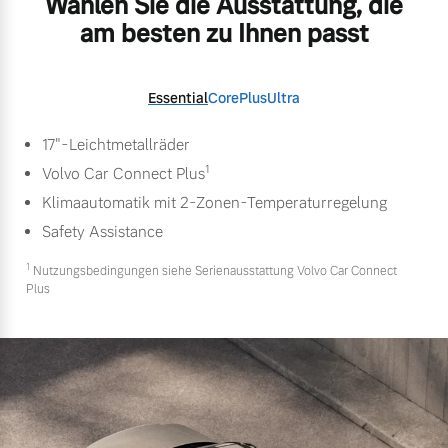
Wählen Sie die Ausstattung, die
am besten zu Ihnen passt
Essential
Core
Plus
Ultra
17"-Leichtmetallräder
1
Volvo Car Connect Plus
Klimaautomatik mit 2-Zonen-Temperaturregelung
Safety Assistance
1
Nutzungsbedingungen siehe Serienausstattung Volvo Car Connect
Plus