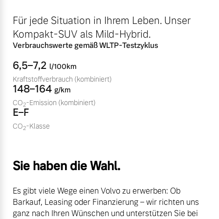
Volvo Winter- und
Fahrzeug konfigurieren
Für jede Situation in Ihrem Leben. Unser
Sommer Kompletträder.
Kompakt-SUV als Mild-Hybrid.
Bitte sprechen Sie uns
Sofort verfügbare Fahrzeuge
direkt an.
Verbrauchswerte gemäß WLTP-Testzyklus
Mehr erfahren
6,5–7,2
l/100km
Kraftstoffverbrauch
(kombiniert)
148–164
g/km
CO
-Emission
(kombiniert)
2
Volvo Selekt
E–F
Frühjahrscheck
Gebrauchtwagen
Entdecken Sie unsere
CO
-Klasse
2
Die Neuwagenalternative
saisonalen Angebote.
Mehr erfahren
Mehr erfahren
Sie haben die Wahl.
Es gibt viele Wege einen Volvo zu erwerben: Ob
Editionsmodelle
Barkauf, Leasing oder Finanzierung – wir richten uns
Finanzierung & Leasing
ganz nach Ihren Wünschen und unterstützen Sie bei
Jetzt kennenlernen