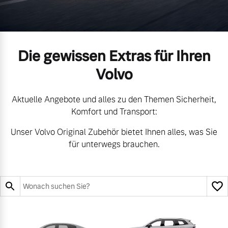
Volvo Gebrauchtwagenbörse
Kontakt und Anfahrt
Mild-Hybrid
4 Modelle
Gebrauchtwagen
Unsere News & Events
Die gewissen Extras für Ihren
Volvo
Aktuelle Zubehörangebote
Aktuelle Angebote und alles zu den Themen Sicherheit,
Zubehörkatalog
Geschäftskunden
Komfort und Transport:
Unser Volvo Original Zubehör bietet Ihnen alles, was Sie
Editionsmodelle
für unterwegs brauchen.
Aktuelle Serviceangebote
Konnektivität
Service by Volvo
Sie erhalten bei uns eine
Angebot anfragen
Vielzahl von Original