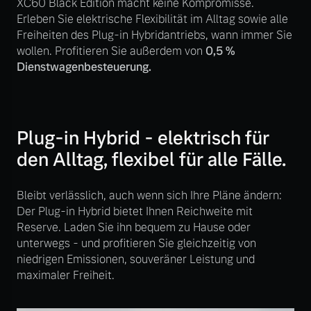
XC60 Black Edition macht keine Kompromisse.
Volvo Winter- und
Erleben Sie elektrische Flexibilität im Alltag sowie alle
Fahrzeug konfigurieren
Sommer Kompletträder.
Freiheiten des Plug-in Hybridantriebs, wann immer Sie
Bitte sprechen Sie uns
wollen. Profitieren Sie außerdem von
0,5 %
Sofort verfügbare Fahrzeuge
direkt an.
Dienstwagenbesteuerung.
Mehr erfahren
Plug-in Hybrid - elektrisch für
Volvo Selekt
den Alltag, flexibel für alle Fälle.
Frühjahrscheck
Gebrauchtwagen
Entdecken Sie unsere
Die Neuwagenalternative
saisonalen Angebote.
Bleibt verlässlich, auch wenn sich Ihre Pläne ändern:
Der Plug-in Hybrid bietet Ihnen Reichweite mit
Mehr erfahren
Mehr erfahren
Reserve. Laden Sie ihn bequem zu Hause oder
unterwegs - und profitieren Sie gleichzeitig von
niedrigen Emissionen, souveräner Leistung und
maximaler Freiheit.
Editionsmodelle
Finanzierung & Leasing
Jetzt kennenlernen