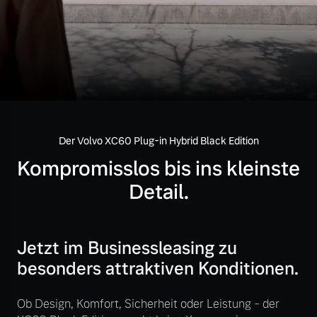
Volvo Gebrauchtwagenbörse
Kontakt und Anfahrt
Mild-Hybrid
4 Modelle
Gebrauchtwagen
Unsere News & Events
Aktuelle Zubehörangebote
Der Volvo XC60 Plug-in Hybrid Black Edition
Zubehörkatalog
Geschäftskunden
Kompromisslos bis ins kleinste
Detail.
Editionsmodelle
Aktuelle Serviceangebote
Konnektivität
Service by Volvo
Jetzt im Businessleasing zu
besonders attraktiven Konditionen.
Sie erhalten bei uns eine
Ob Design, Komfort, Sicherheit oder Leistung - der
Angebot anfragen
Vielzahl von Original