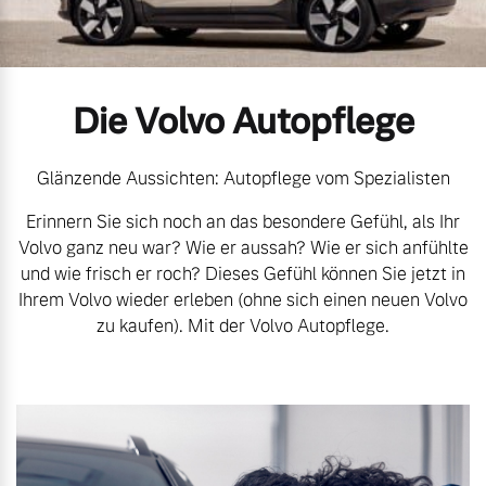
Volvo Gebrauchtwagenbörse
Kontakt und Anfahrt
Mild-Hybrid
4 Modelle
Gebrauchtwagen
Unsere News & Events
Die Volvo Autopflege
Aktuelle Zubehörangebote
Glänzende Aussichten: Autopflege vom Spezialisten
Erinnern Sie sich noch an das besondere Gefühl, als Ihr
Zubehörkatalog
Geschäftskunden
Volvo ganz neu war? Wie er aussah? Wie er sich anfühlte
und wie frisch er roch? Dieses Gefühl können Sie jetzt in
Editionsmodelle
Ihrem Volvo wieder erleben (ohne sich einen neuen Volvo
Aktuelle Serviceangebote
zu kaufen). Mit der Volvo Autopflege.
Konnektivität
Service by Volvo
Sie erhalten bei uns eine
Angebot anfragen
Vielzahl von Original