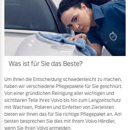
Volvo Winter- und
Fahrzeug konfigurieren
Sommer Kompletträder.
Bitte sprechen Sie uns
Sofort verfügbare Fahrzeuge
direkt an.
Mehr erfahren
Was ist für Sie das Beste?
Volvo Selekt
Frühjahrscheck
Gebrauchtwagen
Entdecken Sie unsere
Die Neuwagenalternative
Um Ihnen die Entscheidung schwedenleicht zu machen,
saisonalen Angebote.
haben wir verschiedene Pflegepakete für Sie geschnürt.
Mehr erfahren
Mehr erfahren
Von einer gründlichen Reinigung aller wichtigen und
sichtbaren Teile Ihres Volvo bis hin zum Langzeitschutz
mit Wachsen, Polieren und Einfetten von Zierleisten
bieten wir Ihnen das für Sie richtige Pflegepaket an. Am
Editionsmodelle
besten besprechen Sie dies mit Ihrem Volvo Händler,
Finanzierung & Leasing
Jetzt kennenlernen
wenn Sie Ihren Volvo anmelden.