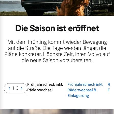
Volvo Gebrauchtwagenbörse
Kontakt und Anfahrt
Mild-Hybrid
4 Modelle
Gebrauchtwagen
Unsere News & Events
Die Saison ist eröffnet
Aktuelle Zubehörangebote
Mit dem Frühling kommt wieder Bewegung
auf die Straße. Die Tage werden länger, die
Zubehörkatalog
Pläne konkreter. Höchste Zeit, Ihren Volvo auf
Geschäftskunden
die neue Saison vorzubereiten.
Editionsmodelle
Aktuelle Serviceangebote
Konnektivität
Frühjahrscheck inkl.
Frühjahrscheck inkl.
Räd
Service by Volvo
1
-3
Räderwechsel
Räderwechsel &
Ein
Einlagerung
Sie erhalten bei uns eine
Angebot anfragen
Vielzahl von Original