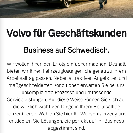
Volvo Gebrauchtwagenbörse
Kontakt und Anfahrt
Mild-Hybrid
4 Modelle
Gebrauchtwagen
Kooperationspartner
Volvo für Geschäftskunden
Volvo kauft Ihr Auto
Unsere News & Events
Business auf Schwedisch.
Aktuelle Zubehörangebote
Wir wollen Ihnen den Erfolg einfacher machen. Deshalb
Geschäftskunden
bieten wir Ihnen Fahrzeuglösungen, die genau zu Ihrem
Zubehörkatalog
Arbeitsalltag passen. Neben attraktiven Angeboten und
Editionsmodelle
maßgeschneiderten Konditionen erwarten Sie bei uns
unkomplizierte Prozesse und umfassende
Konnektivität
Aktuelle Serviceangebote
Serviceleistungen. Auf diese Weise können Sie sich auf
die wirklich wichtigen Dinge in Ihrem Berufsalltag
Service by Volvo
konzentrieren. Wählen Sie hier Ihr Wunschfahrzeug und
entdecken Sie Lösungen, die perfekt auf Ihr Business
abgestimmt sind.
Angebot anfragen