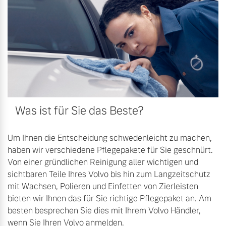
Sie erhalten bei uns eine
Fahrzeug konfigurieren
Vielzahl von Original
Volvo Winter- und
Sommer Kompletträder.
Sofort verfügbare Fahrzeuge
Bitte sprechen Sie uns
direkt an.
Mehr erfahren
Was ist für Sie das Beste?
Volvo Selekt
Gebrauchtwagen
Die Neuwagenalternative
Um Ihnen die Entscheidung schwedenleicht zu machen,
Frühjahrscheck
haben wir verschiedene Pflegepakete für Sie geschnürt.
Entdecken Sie unsere
Mehr erfahren
Von einer gründlichen Reinigung aller wichtigen und
saisonalen Angebote.
sichtbaren Teile Ihres Volvo bis hin zum Langzeitschutz
Mehr erfahren
mit Wachsen, Polieren und Einfetten von Zierleisten
bieten wir Ihnen das für Sie richtige Pflegepaket an. Am
Editionsmodelle
besten besprechen Sie dies mit Ihrem Volvo Händler,
Jetzt kennenlernen
wenn Sie Ihren Volvo anmelden.