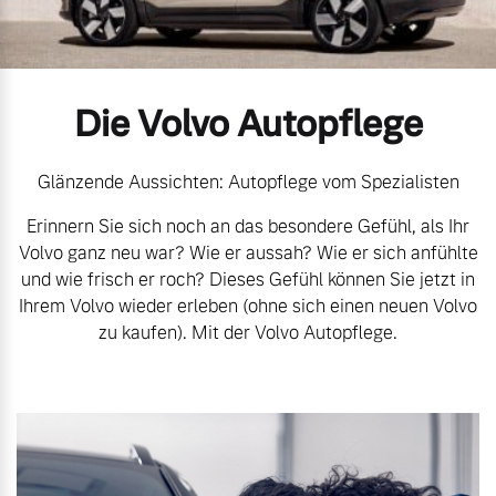
Volvo Gebrauchtwagenbörse
Kontakt und Anfahrt
Mild-Hybrid
4 Modelle
Gebrauchtwagen
Kooperationspartner
Die Volvo Autopflege
Volvo kauft Ihr Auto
Unsere News & Events
Glänzende Aussichten: Autopflege vom Spezialisten
Erinnern Sie sich noch an das besondere Gefühl, als Ihr
Aktuelle Zubehörangebote
Geschäftskunden
Volvo ganz neu war? Wie er aussah? Wie er sich anfühlte
und wie frisch er roch? Dieses Gefühl können Sie jetzt in
Zubehörkatalog
Editionsmodelle
Ihrem Volvo wieder erleben (ohne sich einen neuen Volvo
zu kaufen). Mit der Volvo Autopflege.
Konnektivität
Aktuelle Serviceangebote
Service by Volvo
Angebot anfragen