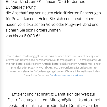
Rückwirkend zum 01. Januar 2026 fördert die
Volvo Winter- und
Bundesregierung
Fahrzeug konfigurieren
Sommer Kompletträder.
die Anschaffung von neuen elektrifizierten Fahrzeugen
Bitte sprechen Sie uns
für Privat-kunden. Holen Sie sich noch heute einen
Sofort verfügbare Fahrzeuge
direkt an.
neuen vollelektrischen Volvo oder Plug-in-Hybrid und
Mehr erfahren
sichern Sie sich Fördersummen
von bis zu 6.000 €⁠*.
Volvo Selekt
Frühjahrscheck
*Die E‑Auto-Förderung gilt nur für Privatkunden beim Kauf oder Leasing eines
Gebrauchtwagen
erstmals in Deutschland zugelassenen Neufahrzeugs der EU-Fahrzeugklasse M1
Entdecken Sie unsere
mit rein batterieelektrischem Antrieb, batterieelektrischem Antrieb mit Range-
Die Neuwagenalternative
saisonalen Angebote.
Extender oder Plug-in-Hybrid-Antrieb. Die Förderung ist an bestimmte
klimaschutzrelevante Anforderungen gebunden. Weitere Informationen finden
Mehr erfahren
Mehr erfahren
Sie auf der Seite des
Bundesumweltministeriums.
Effizient und nachhaltig: Damit sich der Weg zur
Editionsmodelle
Elektrifizierung in Ihrem Alltag möglichst komfortabel
Finanzierung & Leasing
Jetzt kennenlernen
gestaltet, denken wir an sämtliche Details – von der