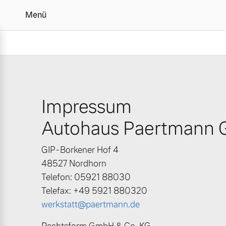
Menü
Impressum | Autohaus 
Impressum
Vollelektrisch
6 Modelle
Autohaus Paertmann 
GIP-Borkener Hof 4
48527 Nordhorn
Telefon: 05921 88030
Plug-in Hybrid
Telefax: +49 5921 880320
3 Modelle
werkstatt@paertmann.de