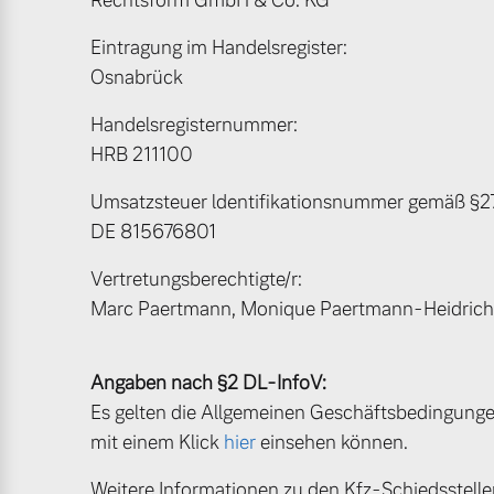
Rechtsform GmbH & Co. KG
Eintragung im Handelsregister:
Mild-Hybrid
Osnabrück
4 Modelle
Handelsregisternummer:
HRB 211100
Umsatzsteuer ldentifikationsnummer gemäß §2
DE 815676801
Geschäftskunden
Vertretungsberechtigte/r:
Editionsmodelle
Aktuelle Angebote
Über uns
Marc Paertmann, Monique Paertmann-Heidrich,
Konnektivität
Angaben nach §2 DL-InfoV:
Geschäftskunden
Unser Team
Es gelten die Allgemeinen Geschäftsbedingungen
mit einem Klick
hier
einsehen können.
Volvo Gebrauchtwagenbörse
Kontakt und Anfahrt
Angebot anfragen
Weitere Informationen zu den Kfz-Schiedsstell