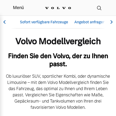
Menü
Der Volvo Modellvergle
Sofort verfügbare Fahrzeuge
Angebot anfragen
Se
Volvo Modellvergleich
Vollelektrisch
Finden Sie den Volvo, der zu Ihnen
6 Modelle
passt.
Ob luxuriöser SUV, sportlicher Kombi, oder dynamische
Limousine – mit dem Volvo Modellvergleich finden Sie
Aktuelle Angebote
Über uns
das Fahrzeug, das optimal zu Ihnen und Ihrem Leben
Plug-in Hybrid
passt. Vergleichen Sie Eigenschaften wie Maße,
3 Modelle
Gepäckraum- und Tankvolumen von Ihren drei
favorisierten Volvo Modellen.
Geschäftskunden
Unser Team