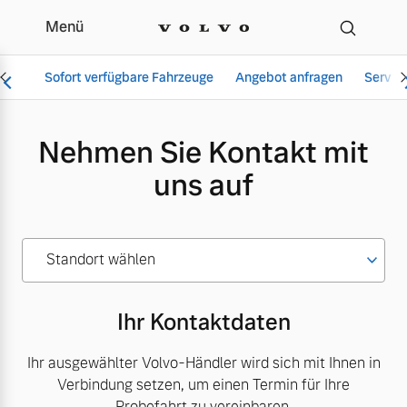
Menü
Kontakformular
Sofort verfügbare Fahrzeuge
Angebot anfragen
Servic
Nehmen Sie Kontakt mit
uns auf
Vollelektrisch
6 Modelle
Standort wählen
Aktuelle Angebote
Über uns
Ihr Kontaktdaten
Plug-in Hybrid
3 Modelle
Ihr ausgewählter Volvo-Händler wird sich mit Ihnen in
Verbindung setzen, um einen Termin für Ihre
Geschäftskunden
Unser Team
Probefahrt zu vereinbaren.