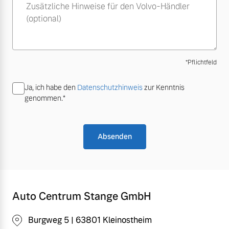
Zusätzliche Hinweise für den Volvo-Händler
Volvo Winter- und
(optional)
Fahrzeug konfigurieren
Sommer Kompletträder.
Bitte sprechen Sie uns
Sofort verfügbare Fahrzeuge
direkt an.
*Pflichtfeld
Mehr erfahren
Ja, ich habe den
Datenschutzhinweis
zur Kenntnis
genommen.*
Volvo Selekt
Frühjahrscheck
Gebrauchtwagen
Entdecken Sie unsere
Absenden
Die Neuwagenalternative
saisonalen Angebote.
Mehr erfahren
Mehr erfahren
Auto Centrum Stange GmbH
Editionsmodelle
Finanzierung & Leasing
Burgweg 5 | 63801 Kleinostheim
Jetzt kennenlernen