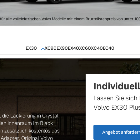
für alle vollelektrischen Volvo Modelle mit einem Bruttolistenpreis von unter 10
EX30
XC90
EX90
EX40
XC60
XC40
EC40
Individuel
Lassen Sie sich 
Volvo EX30 Plus
die Lackierung in Crystal
den Innenraum im Black
n zusätzlich kostenlos das
Angebot anforder
 Adapter, Original Volvo