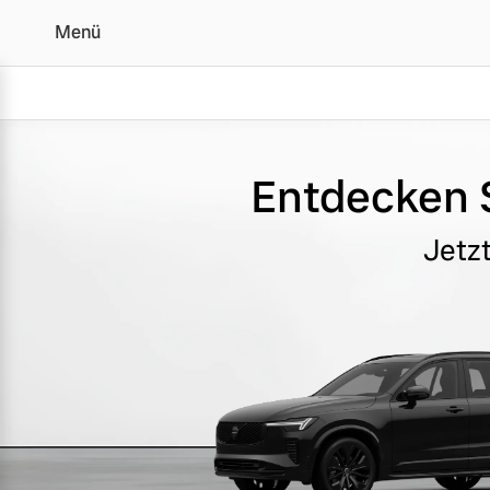
Menü
Editionsmodelle
Entdecken S
Vollelektrisch
Jetz
6 Modelle
Plug-in Hybrid
3 Modelle