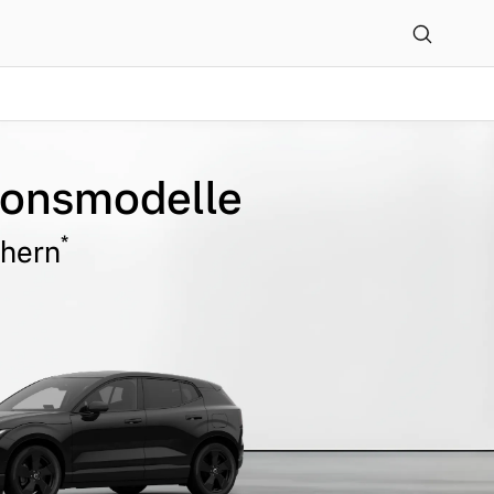
tionsmodelle
*
chern