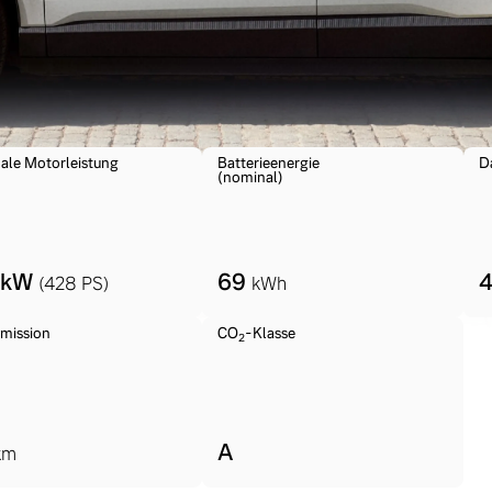
ngebote.
ale Motorleistung
Batterieenergie
D
(nominal)
 kW
69
(428 PS)
kWh
mission
CO
-Klasse
2
A
km