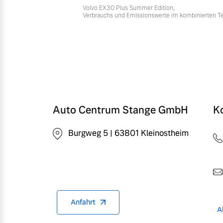
Volvo EX30 Plus Summer Edition,
Verbrauchs und Emissionswerte im kombinierten T
Auto Centrum Stange GmbH
K
Burgweg 5 | 63801 Kleinostheim
Anfahrt
A