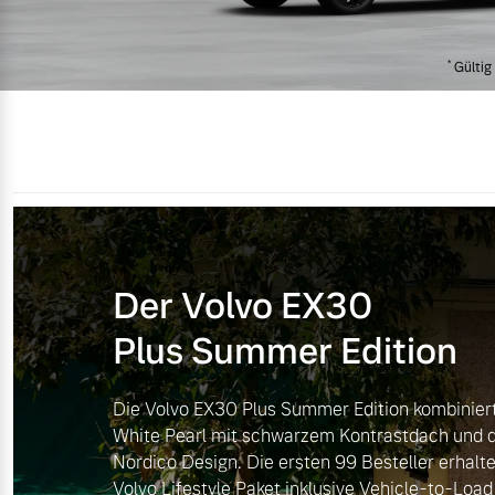
Mild-Hybrid
*
Gültig 
4 Modelle
Geschäftskunden
Der Volvo EX30
Editionsmodelle
Aktuelle Angebote
Über uns
Plus Summer Edition
Konnektivität
Geschäftskunden
Unser Team
Die Volvo EX30 Plus Summer Edition kombiniert 
White Pearl mit schwarzem Kontrastdach und 
Volvo Gebrauchtwagenbörse
Kontakt und Anfahrt
Nordico Design. Die ersten 99 Besteller erhalte
Angebot anfragen
Volvo Lifestyle Paket inklusive Vehicle-to-Load