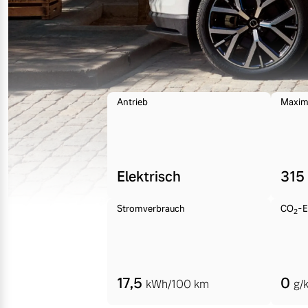
Mehr erfahren
Frühjahrscheck
Entdecken Sie unsere saisonalen A
Antrieb
Maxim
Mehr erfahren
Elektrisch
315
Finanzierung & Leasing
Stromverbrauch
CO
-E
2
Versicherung
17,5
0
kWh/100 km
g/