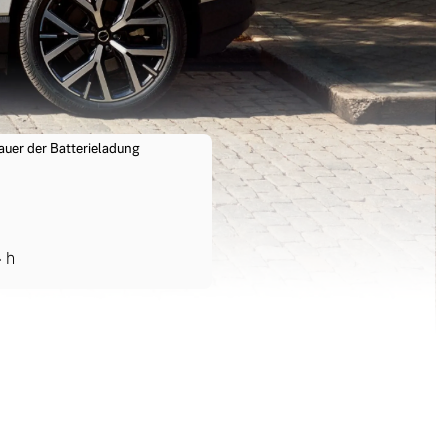
auer der Batterieladung
4
h