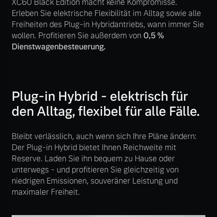
XC60 Black Edition macht keine Kompromisse.
Volvo Winter- und
Erleben Sie elektrische Flexibilität im Alltag sowie alle
Fahrzeug konfigurieren
Sommer Kompletträder.
Freiheiten des Plug-in Hybridantriebs, wann immer Sie
Bitte sprechen Sie uns
wollen. Profitieren Sie außerdem von
0,5 %
Sofort verfügbare Fahrzeuge
direkt an.
Dienstwagenbesteuerung.
Mehr erfahren
Plug-in Hybrid - elektrisch für
Volvo Selekt
den Alltag, flexibel für alle Fälle.
Frühjahrscheck
Gebrauchtwagen
Entdecken Sie unsere
Die Neuwagenalternative
saisonalen Angebote.
Bleibt verlässlich, auch wenn sich Ihre Pläne ändern:
Der Plug-in Hybrid bietet Ihnen Reichweite mit
Mehr erfahren
Mehr erfahren
Reserve. Laden Sie ihn bequem zu Hause oder
unterwegs - und profitieren Sie gleichzeitig von
niedrigen Emissionen, souveräner Leistung und
maximaler Freiheit.
Editionsmodelle
Finanzierung & Leasing
Jetzt kennenlernen