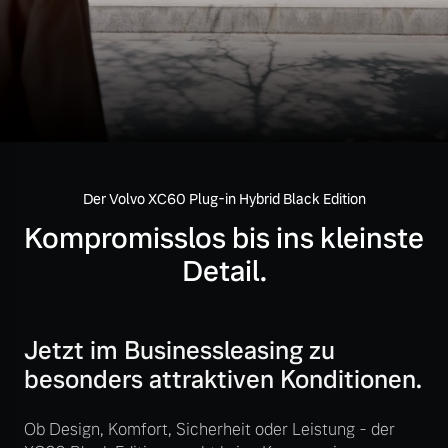
Volvo Gebrauchtwagenbörse
Kontakt und Anfahrt
Mild-Hybrid
4 Modelle
Gebrauchtwagen
Unsere News & Events
Volvo kauft Ihr Auto
Der Volvo XC60 Plug-in Hybrid Black Edition
Aktuelle Zubehörangebote
Geschäftskunden
Kompromisslos bis ins kleinste
Zubehörkatalog
Detail.
Editionsmodelle
Konnektivität
Service by Volvo
Jetzt im Businessleasing zu
besonders attraktiven Konditionen.
Sie erhalten bei uns eine
Ob Design, Komfort, Sicherheit oder Leistung - der
Angebot anfragen
Vielzahl von Original