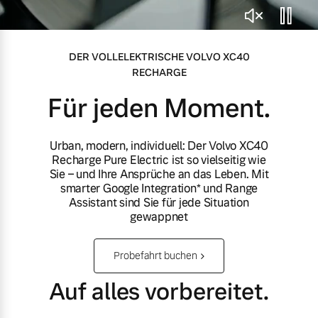
Volvo Gebrauchtwagenbörse
Kontakt und Anfahrt
Mild-Hybrid
4 Modelle
DER VOLLELEKTRISCHE VOLVO XC40
Gebrauchtwagen
Unsere News & Events
RECHARGE
Für jeden Moment.
Aktuelle Zubehörangebote
Urban, modern, individuell: Der Volvo XC40
Zubehörkatalog
Geschäftskunden
Recharge Pure Electric ist so vielseitig wie
Sie – und Ihre Ansprüche an das Leben. Mit
smarter Google Integration* und Range
Editionsmodelle
Assistant sind Sie für jede Situation
Aktuelle Serviceangebote
gewappnet
Konnektivität
Service by Volvo
Probefahrt buchen
Auf alles vorbereitet.
Sie erhalten bei uns eine
Angebot anfragen
Vielzahl von Original