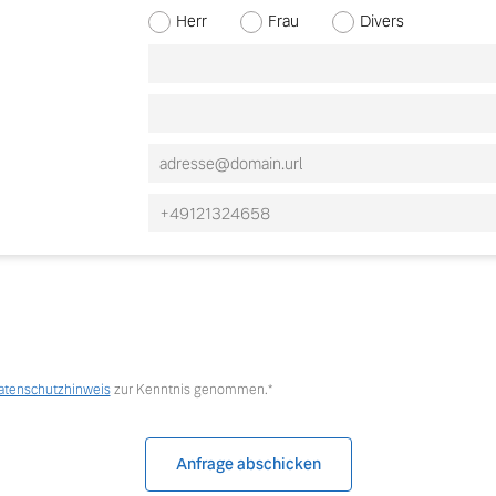
Herr
Frau
Divers
Vorname
Nachname
 von Original Volvo Winter- und Sommer Kompletträder.
atenschutzhinweis
zur Kenntnis genommen.*
Anfrage abschicken