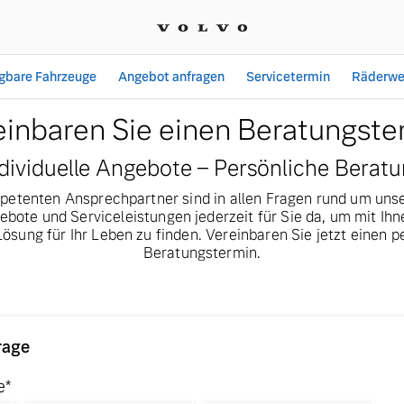
ügbare Fahrzeuge
Angebot anfragen
Servicetermin
Räderwe
en Volvo Service buchen
einbaren Sie einen Beratungste
dividuelle Angebote – Persönliche Berat
etenten Ansprechpartner sind in allen Fragen rund um uns
bote und Serviceleistungen jederzeit für Sie da, um mit I
ösung für Ihr Leben zu finden. Vereinbaren Sie jetzt einen p
Beratungstermin.
rage
e*