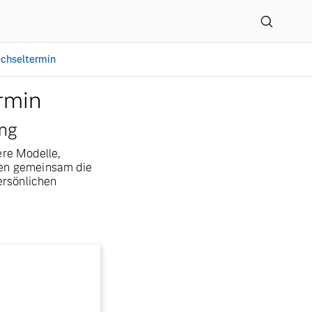
chseltermin
rmin
ung
ere Modelle,
hnen gemeinsam die
ersönlichen