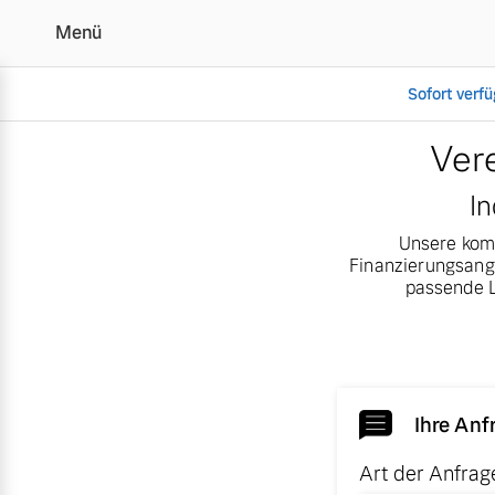
Menü
Sofort verf
Beratungstermin für Ihr
Ver
In
Vollelektrisch
Unsere komp
6 Modelle
Finanzierungsange
passende L
Plug-in Hybrid
3 Modelle
Ihre Anf
Art der Anfrag