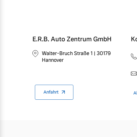
Mehr erfahren
Frühjahrscheck
Entdecken Sie unsere saisonalen A
E.R.B. Auto Zentrum GmbH
K
Mehr erfahren
Walter-Bruch Straße 1 | 30179
Hannover
Finanzierung & Leasing
Anfahrt
A
Versicherung