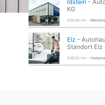
Idstein -
Aut
KG
438,94 km -
Walrams
Elz -
Autohau
Standort Elz
439,02 km -
Hadamar