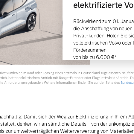
elektrifizierte V
Rückwirkend zum 01. Janua
die Anschaffung von neuen e
Privat-kunden. Holen Sie s
vollelektrischen Volvo oder
Fördersummen
von bis zu 6.000 €⁠*.
 Privatkunden beim Kauf oder Leasing eines erstmals in Deutschland zugelassenen Neufah
ntrieb, batterieelektrischem Antrieb mit Range-Extender oder Plug-in-Hybrid-Antrieb. Di
te Anforderungen gebunden. Weitere Informationen finden Sie auf der Seite des
Bundesum
 von Original Volvo Winter- und Sommer Kompletträder.
nachhaltig: Damit sich der Weg zur Elektrifizierung in Ihrem A
staltet, denken wir an sämtliche Details – von der unkomplizi
bis zur umweltverträglichen Weiterverwertung von Materialien