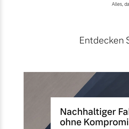
Alles, d
Mehr erfahren
Frühjahrscheck
Entdecken Sie unsere saisonalen A
Entdecken S
Mehr erfahren
Finanzierung & Leasing
Versicherung
Nachhaltiger F
ohne Kompromi