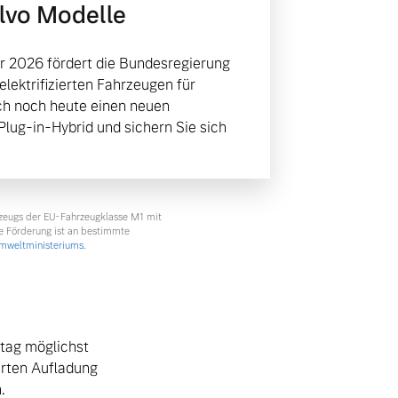
olvo Modelle
r 2026 fördert die Bundesregierung
lektrifizierten Fahrzeugen für
ich noch heute einen neuen
 Plug-in-Hybrid und sichern Sie sich
rzeugs der EU-Fahrzeugklasse M1 mit
e Förderung ist an bestimmte
weltministeriums.
lltag möglichst
erten Aufladung
.