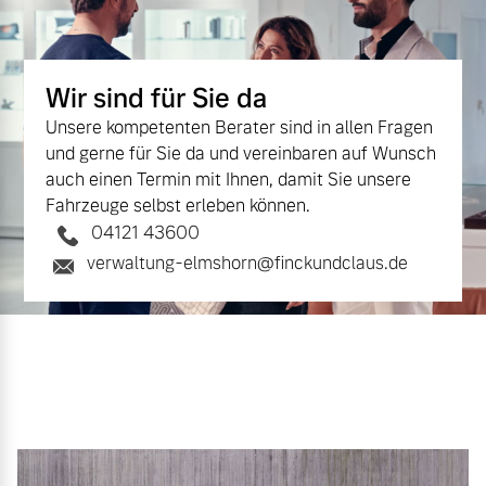
Volvo Winter- und
Fahrzeug konfigurieren
Sommer Kompletträder.
Bitte sprechen Sie uns
Wir sind für Sie da
Sofort verfügbare Fahrzeuge
direkt an.
Unsere kompetenten Berater sind in allen Fragen
Mehr erfahren
und gerne für Sie da und vereinbaren auf Wunsch
auch einen Termin mit Ihnen, damit Sie unsere
Fahrzeuge selbst erleben können.
04121 43600
Volvo Selekt
Frühjahrscheck
verwaltung-elmshorn@finckundclaus.de
Gebrauchtwagen
Entdecken Sie unsere
Die Neuwagenalternative
saisonalen Angebote.
Mehr erfahren
Mehr erfahren
Editionsmodelle
Finanzierung & Leasing
Jetzt kennenlernen