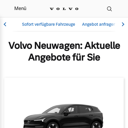
Menü
Aktuelle Angebote & Mod
Sofort verfügbare Fahrzeuge
Angebot anfragen
Se
Volvo Neuwagen: Aktuelle
Angebote für Sie
Vollelektrisch
6 Modelle
Aktuelle Angebote
Über uns
Plug-in Hybrid
3 Modelle
Geschäftskunden
Unser Team