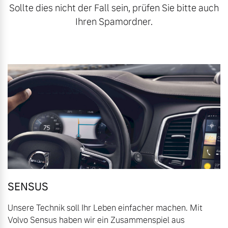
Sollte dies nicht der Fall sein, prüfen Sie bitte auch
Volvo Gebrauchtwagenbörse
Kontakt und Anfahrt
Ihren Spamordner.
Mild-Hybrid
4 Modelle
Gebrauchtwagen
Unsere News & Events
Aktuelle Zubehörangebote
Zubehörkatalog
Geschäftskunden
Editionsmodelle
Aktuelle Serviceangebote
Konnektivität
Service by Volvo
SENSUS
Unsere Technik soll Ihr Leben einfacher machen. Mit
Sie erhalten bei uns eine
Volvo Sensus haben wir ein Zusammenspiel aus
Angebot anfragen
Vielzahl von Original