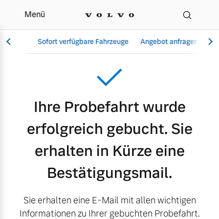
Menü
Danke Probefahrt 2
Sofort verfügbare Fahrzeuge
Angebot anfragen
Se
Vollelektrisch
Ihre Probefahrt wurde
6 Modelle
erfolgreich gebucht. Sie
erhalten in Kürze eine
Aktuelle Angebote
Über uns
Bestätigungsmail.
Plug-in Hybrid
3 Modelle
Sie erhalten eine E-Mail mit allen wichtigen
Informationen zu Ihrer gebuchten Probefahrt.
Geschäftskunden
Unser Team