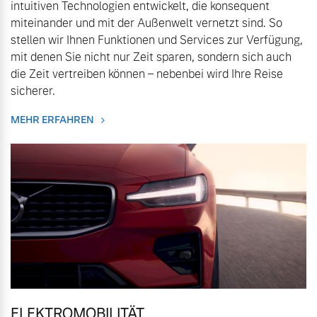
intuitiven Technologien entwickelt, die konsequent
Volvo Winter- und
miteinander und mit der Außenwelt vernetzt sind. So
Fahrzeug konfigurieren
Sommer Kompletträder.
stellen wir Ihnen Funktionen und Services zur Verfügung,
Bitte sprechen Sie uns
mit denen Sie nicht nur Zeit sparen, sondern sich auch
Sofort verfügbare Fahrzeuge
direkt an.
die Zeit vertreiben können – nebenbei wird Ihre Reise
Mehr erfahren
sicherer.
MEHR ERFAHREN
Volvo Selekt
Frühjahrscheck
Gebrauchtwagen
Entdecken Sie unsere
Die Neuwagenalternative
saisonalen Angebote.
Mehr erfahren
Mehr erfahren
Editionsmodelle
Finanzierung & Leasing
Jetzt kennenlernen
ELEKTROMOBILITÄT