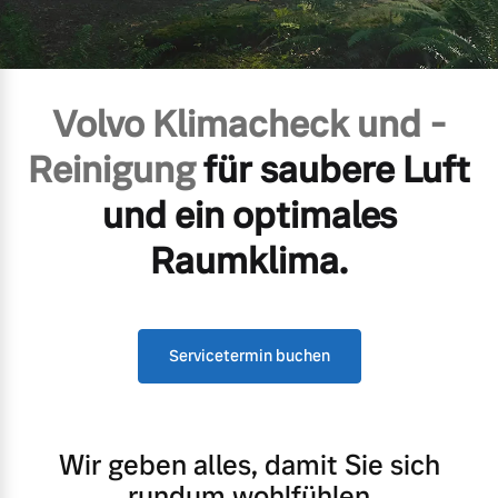
Volvo Gebrauchtwagenbörse
Kontakt und Anfahrt
Mild-Hybrid
4 Modelle
Gebrauchtwagen
Unsere News & Events
Volvo Klimacheck und -
Reinigung
für saubere Luft
Aktuelle Zubehörangebote
und ein optimales
Zubehörkatalog
Geschäftskunden
Raumklima.
Editionsmodelle
Aktuelle Serviceangebote
Konnektivität
Servicetermin buchen
Service by Volvo
Wir geben alles, damit Sie sich
Sie erhalten bei uns eine
Angebot anfragen
rundum wohlfühlen
Vielzahl von Original