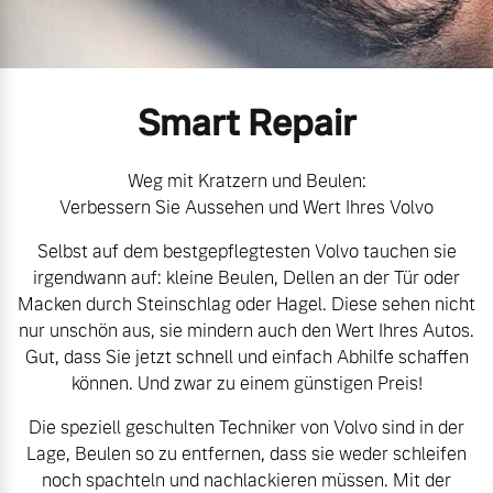
Volvo Gebrauchtwagenbörse
Kontakt und Anfahrt
Mild-Hybrid
4 Modelle
Gebrauchtwagen
Unsere News & Events
Smart Repair
Aktuelle Zubehörangebote
Weg mit Kratzern und Beulen:
Verbessern Sie Aussehen und Wert Ihres Volvo
Zubehörkatalog
Geschäftskunden
Selbst auf dem bestgepflegtesten Volvo tauchen sie
irgendwann auf: kleine Beulen, Dellen an der Tür oder
Editionsmodelle
Macken durch Steinschlag oder Hagel. Diese sehen nicht
Aktuelle Serviceangebote
nur unschön aus, sie mindern auch den Wert Ihres Autos.
Konnektivität
Gut, dass Sie jetzt schnell und einfach Abhilfe schaffen
Service by Volvo
können. Und zwar zu einem günstigen Preis!
Die speziell geschulten Techniker von Volvo sind in der
Lage, Beulen so zu entfernen, dass sie weder schleifen
Sie erhalten bei uns eine
Angebot anfragen
noch spachteln und nachlackieren müssen. Mit der
Vielzahl von Original