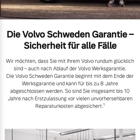
Volvo Gebrauchtwagenbörse
Kontakt und Anfahrt
Mild-Hybrid
4 Modelle
Gebrauchtwagen
Unsere News & Events
Die Volvo Schweden Garantie –
Sicherheit für alle Fälle
Aktuelle Zubehörangebote
Wir möchten, dass Sie mit Ihrem Volvo rundum glücklich
Zubehörkatalog
Geschäftskunden
sind – auch nach Ablauf der Volvo Werksgarantie.
Die Volvo Schweden Garantie beginnt mit dem Ende der
Werksgarantie und kann für bis zu 8 Jahre
Editionsmodelle
Aktuelle Serviceangebote
abgeschlossen werden. So sind Sie insgesamt bis 10
Jahre nach Erstzulassung vor vielen unvorhersehbaren
Konnektivität
Service by Volvo
1
Reparaturkosten abgesichert.
Sie erhalten bei uns eine
Angebot anfragen
Vielzahl von Original