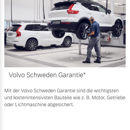
Volvo Winter- und
Fahrzeug konfigurieren
Sommer Kompletträder.
Bitte sprechen Sie uns
Sofort verfügbare Fahrzeuge
direkt an.
Mehr erfahren
Volvo Selekt
Frühjahrscheck
Gebrauchtwagen
Volvo Schweden Garantie*
Entdecken Sie unsere
Die Neuwagenalternative
saisonalen Angebote.
Mehr erfahren
Mehr erfahren
Mit der Volvo Schweden Garantie sind die wichtigsten
und kostenintensivsten Bauteile wie z. B. Motor, Getriebe
oder Lichtmaschine abgesichert.
Editionsmodelle
Finanzierung & Leasing
Jetzt kennenlernen