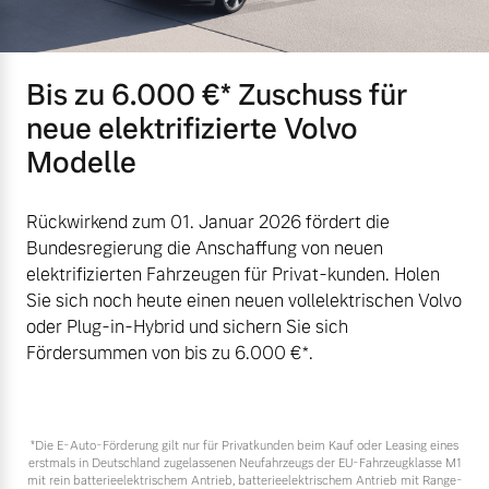
Bis zu 6.000 €⁠* Zuschuss für
neue elektrifizierte Volvo
Modelle
Rückwirkend zum 01. Januar 2026 fördert die
Bundesregierung die Anschaffung von neuen
elektrifizierten Fahrzeugen für Privat-kunden. Holen
Sie sich noch heute einen neuen vollelektrischen Volvo
oder Plug-in-Hybrid und sichern Sie sich
Fördersummen von bis zu 6.000 €⁠*.
*Die E‑Auto-Förderung gilt nur für Privatkunden beim Kauf oder Leasing eines
erstmals in Deutschland zugelassenen Neufahrzeugs der EU-Fahrzeugklasse M1
mit rein batterieelektrischem Antrieb, batterieelektrischem Antrieb mit Range-