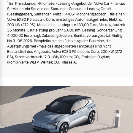
1
Ein Privatkunden-Kilometer-Leasing-Angebot der Volvo Car Financial
Services – ein Service der Santander Consumer Leasing GmbH
(Leasinggeber), Santander-Platz 1, 41061 Mönchengladbach – für einen
Volvo EX30 P5 electric Core, einstufiges Automatikgetriebe, Elektro,
200 kW (272 PS). Monatliche Leasingrate 189,00 Euro, Vertragslaufzeit
36 Monate, Laufleistung pro Jahr 5.000 km, Leasing-Sonderzahlung
4.000,00 Euro, zzgl. Zulassungskosten. Bonität vorausgesetzt. Gültig
bis 31.08.2026. Beispielfoto eines Fahrzeugs der Baureihe, die
Ausstattungsmerkmale des abgebildeten Fahrzeugs sind nicht
Bestandteil des Angebots. Volvo EX30 P5 electric Core, 200 kW (272
PS), Stromverbrauch 17,0 kWh/100 km; CO₂-Emission 0 g/km;
(kombinierte WLTP-Werte); CO₂-Klasse A.