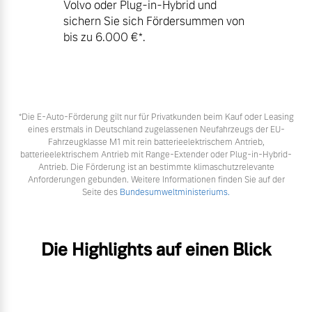
Volvo oder Plug-in-Hybrid und
sichern Sie sich Fördersummen von
bis zu 6.000 €⁠*.
*Die E‑Auto-Förderung gilt nur für Privatkunden beim Kauf oder Leasing
eines erstmals in Deutschland zugelassenen Neufahrzeugs der EU-
Fahrzeugklasse M1 mit rein batterieelektrischem Antrieb,
batterieelektrischem Antrieb mit Range-Extender oder Plug-in-Hybrid-
Antrieb. Die Förderung ist an bestimmte klimaschutzrelevante
Anforderungen gebunden. Weitere Informationen finden Sie auf der
Seite des
Bundesumweltministeriums.
Die Highlights auf einen Blick