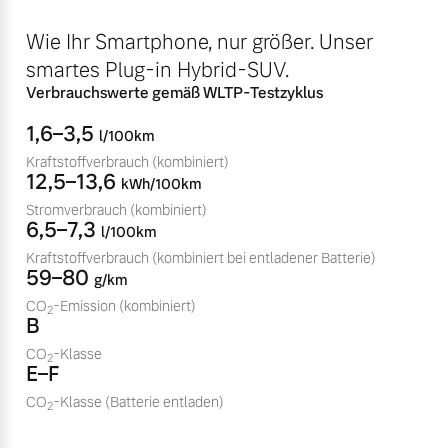
Volvo Winter- und
Fahrzeug konfigurieren
Wie Ihr Smartphone, nur größer. Unser
Sommer Kompletträder.
smartes Plug-in Hybrid-SUV.
Bitte sprechen Sie uns
Sofort verfügbare Fahrzeuge
direkt an.
Verbrauchswerte gemäß WLTP-Testzyklus
Mehr erfahren
1,6–3,5
l/100km
Kraftstoffverbrauch
(kombiniert)
12,5–13,6
kWh/100km
Stromverbrauch
(kombiniert)
Volvo Selekt
6,5–7,3
Frühjahrscheck
l/100km
Gebrauchtwagen
Entdecken Sie unsere
Kraftstoffverbrauch
(kombiniert bei entladener Batterie)
Die Neuwagenalternative
59–80
saisonalen Angebote.
g/km
Mehr erfahren
CO
-Emission
(kombiniert)
Mehr erfahren
2
B
CO
-Klasse
2
E–F
CO
-Klasse
(Batterie entladen)
Editionsmodelle
2
Finanzierung & Leasing
Jetzt kennenlernen