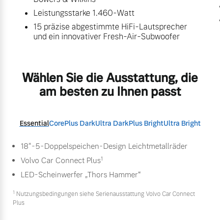
Leistungsstarke 1.460-Watt
15 präzise abgestimmte HiFi-Lautsprecher
und ein innovativer Fresh-Air-Subwoofer
Wählen Sie die Ausstattung, die
am besten zu Ihnen passt
Essential
Core
Plus Dark
Ultra Dark
Plus Bright
Ultra Bright
18"-5-Doppelspeichen-Design Leichtmetallräder
1
Volvo Car Connect Plus
LED-Scheinwerfer „Thors Hammer“
1
Nutzungsbedingungen siehe Serienausstattung Volvo Car Connect
Plus