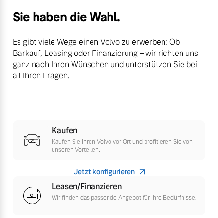
Versicherung
Sie haben die Wahl.
Mehr erfahren
Es gibt viele Wege einen Volvo zu erwerben: Ob
Barkauf, Leasing oder Finanzierung – wir richten uns
ganz nach Ihren Wünschen und unterstützen Sie bei
all Ihren Fragen.
Kaufen
Kaufen Sie Ihren Volvo vor Ort und profitieren Sie von
unseren Vorteilen.
Jetzt konfigurieren
Leasen/Finanzieren
Wir finden das passende Angebot für Ihre Bedürfnisse.