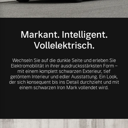
Volvo Gebrauchtwagenbörse
Kontakt und Anfahrt
Mild-Hybrid
4 Modelle
Gebrauchtwagen
Unsere News & Events
Markant. Intelligent.
Vollelektrisch.
Aktuelle Zubehörangebote
Zubehörkatalog
Wechseln Sie auf die dunkle Seite und erleben Sie
Geschäftskunden
Elektromobilität in ihrer ausdrucksstärksten Form –
mit einem komplett schwarzen Exterieur, tief
getöntem Interieur und edler Ausstattung. Ein Look,
Editionsmodelle
Aktuelle Serviceangebote
der sich konsequent bis ins Detail durchzieht und mit
einem schwarzen Iron Mark vollendet wird.
Konnektivität
Service by Volvo
Sie erhalten bei uns eine
Angebot anfragen
Vielzahl von Original