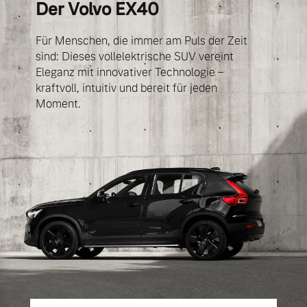
Der Volvo EX40
Volvo Winter- und
Fahrzeug konfigurieren
Sommer Kompletträder.
Für Menschen, die immer am Puls der Zeit
Bitte sprechen Sie uns
sind: Dieses vollelektrische SUV vereint
Sofort verfügbare Fahrzeuge
direkt an.
Eleganz mit innovativer Technologie –
Mehr erfahren
kraftvoll, intuitiv und bereit für jeden
Moment.
Volvo Selekt
Frühjahrscheck
Gebrauchtwagen
Entdecken Sie unsere
Die Neuwagenalternative
saisonalen Angebote.
Mehr erfahren
Mehr erfahren
Editionsmodelle
Finanzierung & Leasing
Jetzt kennenlernen