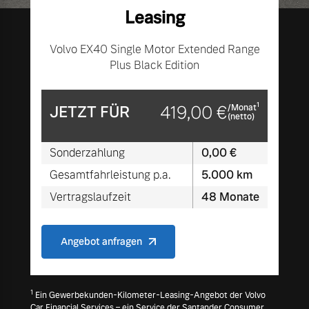
Leasing
Versicherung
Mehr erfahren
Volvo EX40 Single Motor Extended Range
Plus Black Edition
1
JETZT FÜR
419,00 €
/Monat
(netto)
Sonderzahlung
0,00 €
Gesamtfahrleistung p.a.
5.000 km
Vertragslaufzeit
48 Monate
Angebot anfragen
1
Ein Gewerbekunden-Kilometer-Leasing-Angebot der Volvo
Car Financial Services – ein Service der Santander Consumer