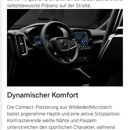
selbstbewusste Präsenz auf der Straße.
Dynamischer Komfort
Die Connect-Polsterung aus Wildleder/Microtech
bietet angenehme Haptik und eine aktive Sitzposition.
Kontrastierende weiße Nähte und Paspeln
unterstreichen den sportlichen Charakter, während