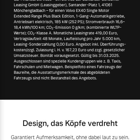
Leasing GmbH (Leasinggeber), Santander-Platz 1, 41061
Mönchengladbach – für einen Volvo EX40 Single Motor
Extended Range Plus Black Edition, 1-Gang-Automatikgetriebe,
Antriebsart elektrisch, 185 kW (252 PS); Stromverbrauch 16,6–
18,4 kWh/100 km; CO
-Emission 0 g/km; (kombinierte WLTP-
2
Werte); CO
-Klasse A. Monatliche Leasingrate 419,00 Euro,
2
Vertragslaufzeit 48 Monate, Laufleistung pro Jahr 5.000 km,
Leasing-Sonderzahlung 0,00 Euro. Angebot inkl. Überführungs-
kosten/zzgl. Zulassung i. H. v. 167,23 Euro und zzgl. gesetzlicher
Umsatzsteuer. Bonität vorausgesetzt. Gültig bis 31.03.2025.
Ausgeschlossen sind spezielle Kundengruppen wie z. B. Taxis,
Fahrschulen und Mietwagen. Beispielfoto eines Fahrzeugs der
Baureihe, die Ausstattungsmerkmale des abgebildeten
Fahrzeugs sind nicht Bestandteil des Angebots.
Design, das Köpfe verdreht
Garantiert Aufmerksamkeit, ohne dabei laut zu sein.