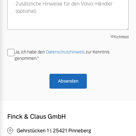
Zusätzliche Hinweise für den Volvo-Händler
Volvo Winter- und
(optional)
Fahrzeug konfigurieren
Sommer Kompletträder.
Bitte sprechen Sie uns
Sofort verfügbare Fahrzeuge
direkt an.
*Pflichtfeld
Mehr erfahren
Ja, ich habe den
Datenschutzhinweis
zur Kenntnis
genommen.*
Volvo Selekt
Frühjahrscheck
Gebrauchtwagen
Entdecken Sie unsere
Absenden
Die Neuwagenalternative
saisonalen Angebote.
Mehr erfahren
Mehr erfahren
Finck & Claus GmbH
Editionsmodelle
Finanzierung & Leasing
Gehrstücken 1 | 25421 Pinneberg
Jetzt kennenlernen