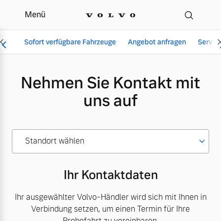
Menü
Kontakformular
Sofort verfügbare Fahrzeuge
Angebot anfragen
Servic
Nehmen Sie Kontakt mit
uns auf
Vollelektrisch
6 Modelle
Standort wählen
Aktuelle Angebote
Über uns
Ihr Kontaktdaten
Plug-in Hybrid
3 Modelle
Ihr ausgewählter Volvo-Händler wird sich mit Ihnen in
Verbindung setzen, um einen Termin für Ihre
Geschäftskunden
Unser Team
Probefahrt zu vereinbaren.