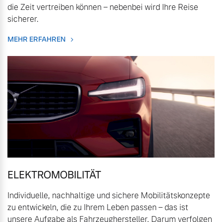
die Zeit vertreiben können – nebenbei wird Ihre Reise
Volvo Winter- und
Fahrzeug konfigurieren
sicherer.
Sommer Kompletträder.
Bitte sprechen Sie uns
MEHR ERFAHREN
Sofort verfügbare Fahrzeuge
direkt an.
Mehr erfahren
Volvo Selekt
Frühjahrscheck
Gebrauchtwagen
Entdecken Sie unsere
Die Neuwagenalternative
saisonalen Angebote.
Mehr erfahren
Mehr erfahren
ELEKTROMOBILITÄT
Individuelle, nachhaltige und sichere Mobilitätskonzepte
Editionsmodelle
zu entwickeln, die zu Ihrem Leben passen – das ist
Finanzierung & Leasing
Jetzt kennenlernen
unsere Aufgabe als Fahrzeughersteller. Darum verfolgen