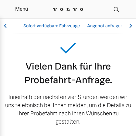
Menü
Danke Probefahrt
Sofort verfügbare Fahrzeuge
Angebot anfragen
Se
Vollelektrisch
Vielen Dank für Ihre
6 Modelle
Probefahrt-Anfrage.
Innerhalb der nächsten vier Stunden werden wir
Aktuelle Angebote
Über uns
uns telefonisch bei Ihnen melden, um die Details zu
Plug-in Hybrid
Ihrer Probefahrt nach Ihren Wünschen zu
3 Modelle
gestalten.
Geschäftskunden
Unser Team