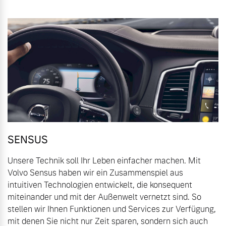
Volvo Gebrauchtwagenbörse
Kontakt und Anfahrt
Mild-Hybrid
4 Modelle
Gebrauchtwagen
Unsere News & Events
Aktuelle Zubehörangebote
Zubehörkatalog
Geschäftskunden
Editionsmodelle
SENSUS
Aktuelle Serviceangebote
Unsere Technik soll Ihr Leben einfacher machen. Mit
Konnektivität
Service by Volvo
Volvo Sensus haben wir ein Zusammenspiel aus
intuitiven Technologien entwickelt, die konsequent
miteinander und mit der Außenwelt vernetzt sind. So
stellen wir Ihnen Funktionen und Services zur Verfügung,
Sie erhalten bei uns eine
Angebot anfragen
mit denen Sie nicht nur Zeit sparen, sondern sich auch
Vielzahl von Original