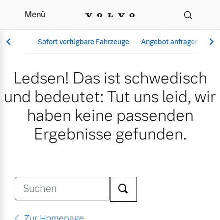
Menü
Suche
Sofort verfügbare Fahrzeuge
Angebot anfragen
Se
Ledsen! Das ist schwedisch
und bedeutet: Tut uns leid, wir
Vollelektrisch
haben keine passenden
6 Modelle
Ergebnisse gefunden.
Aktuelle Angebote
Über uns
Plug-in Hybrid
3 Modelle
Ara
Geschäftskunden
Unser Team
Zur Homepage