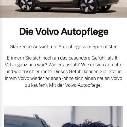
Volvo Gebrauchtwagenbörse
Kontakt und Anfahrt
Mild-Hybrid
4 Modelle
Gebrauchtwagen
Unsere News & Events
Die Volvo Autopflege
Aktuelle Zubehörangebote
Glänzende Aussichten: Autopflege vom Spezialisten
Erinnern Sie sich noch an das besondere Gefühl, als Ihr
Zubehörkatalog
Geschäftskunden
Volvo ganz neu war? Wie er aussah? Wie er sich anfühlte
und wie frisch er roch? Dieses Gefühl können Sie jetzt in
Editionsmodelle
Ihrem Volvo wieder erleben (ohne sich einen neuen Volvo
Aktuelle Serviceangebote
zu kaufen). Mit der Volvo Autopflege.
Konnektivität
Service by Volvo
Sie erhalten bei uns eine
Angebot anfragen
Vielzahl von Original