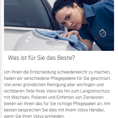
Volvo Winter- und
Fahrzeug konfigurieren
Sommer Kompletträder.
Bitte sprechen Sie uns
Sofort verfügbare Fahrzeuge
direkt an.
Mehr erfahren
Was ist für Sie das Beste?
Volvo Selekt
Frühjahrscheck
Gebrauchtwagen
Entdecken Sie unsere
Die Neuwagenalternative
Um Ihnen die Entscheidung schwedenleicht zu machen,
saisonalen Angebote.
haben wir verschiedene Pflegepakete für Sie geschnürt.
Mehr erfahren
Mehr erfahren
Von einer gründlichen Reinigung aller wichtigen und
sichtbaren Teile Ihres Volvo bis hin zum Langzeitschutz
mit Wachsen, Polieren und Einfetten von Zierleisten
bieten wir Ihnen das für Sie richtige Pflegepaket an. Am
Editionsmodelle
besten besprechen Sie dies mit Ihrem Volvo Händler,
Finanzierung & Leasing
Jetzt kennenlernen
wenn Sie Ihren Volvo anmelden.