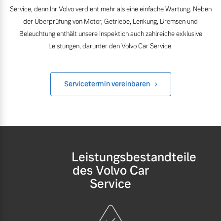
Volvo Winter- und
Service, denn Ihr Volvo verdient mehr als eine einfache Wartung. Neben
Fahrzeug konfigurieren
Sommer Kompletträder.
der Überprüfung von Motor, Getriebe, Lenkung, Bremsen und
Bitte sprechen Sie uns
Beleuchtung enthält unsere Inspektion auch zahlreiche exklusive
Sofort verfügbare Fahrzeuge
direkt an.
Leistungen, darunter den Volvo Car Service.
Mehr erfahren
Servicetermin vereinbaren
Volvo Selekt
Frühjahrscheck
Gebrauchtwagen
Entdecken Sie unsere
Die Neuwagenalternative
saisonalen Angebote.
Mehr erfahren
Mehr erfahren
Leistungsbestandteile
des Volvo Car
Service
Editionsmodelle
Finanzierung & Leasing
Jetzt kennenlernen