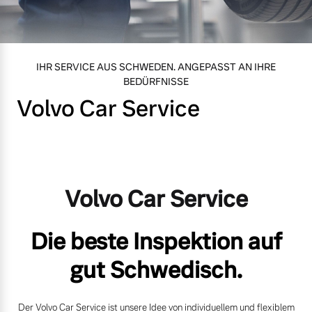
Volvo Gebrauchtwagenbörse
Kontakt und Anfahrt
Mild-Hybrid
4 Modelle
Gebrauchtwagen
Unsere News & Events
IHR SERVICE AUS SCHWEDEN. ANGEPASST AN IHRE
BEDÜRFNISSE
Volvo Car Service
Aktuelle Zubehörangebote
Zubehörkatalog
Geschäftskunden
Editionsmodelle
Volvo Car Service
Aktuelle Serviceangebote
Konnektivität
Service by Volvo
Die beste Inspektion auf
gut Schwedisch.
Sie erhalten bei uns eine
Angebot anfragen
Vielzahl von Original
Der Volvo Car Service ist unsere Idee von individuellem und flexiblem