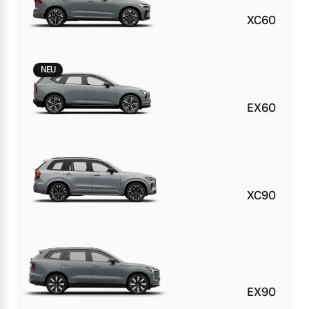
XC60
NEU
EX60
XC90
EX90