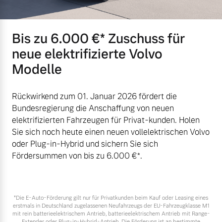
Versicherung
Mehr erfahren
Bis zu 6.000 €⁠* Zuschuss für
neue elektrifizierte Volvo
Modelle
Rückwirkend zum 01. Januar 2026 fördert die
Bundesregierung die Anschaffung von neuen
elektrifizierten Fahrzeugen für Privat-kunden. Holen
Sie sich noch heute einen neuen vollelektrischen Volvo
oder Plug-in-Hybrid und sichern Sie sich
Fördersummen von bis zu 6.000 €⁠*.
*Die E‑Auto-Förderung gilt nur für Privatkunden beim Kauf oder Leasing eines
erstmals in Deutschland zugelassenen Neufahrzeugs der EU-Fahrzeugklasse M1
mit rein batterieelektrischem Antrieb, batterieelektrischem Antrieb mit Range-
Extender oder Plug-in-Hybrid-Antrieb. Die Förderung ist an bestimmte