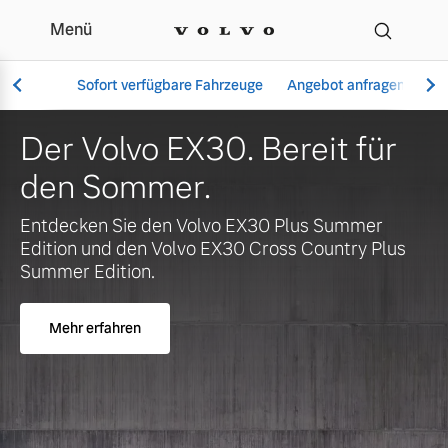
Menü
Ihr Volvo Händler in Ful
Sofort verfügbare Fahrzeuge
Angebot anfragen
Se
EX30. Bereit für
Jetzt eine
er.
verfügbare
Vollelektrisch
XC60 oder
 Volvo EX30 Plus Summer
6 Modelle
lvo EX30 Cross Country Plus
Mehr erfahren
Aktuelle Angebote
Über uns
Plug-in Hybrid
3 Modelle
Geschäftskunden
Unser Team