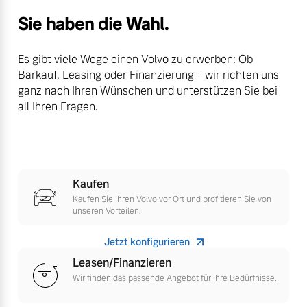
Versicherung
Sie haben die Wahl.
Mehr erfahren
Es gibt viele Wege einen Volvo zu erwerben: Ob
Barkauf, Leasing oder Finanzierung – wir richten uns
ganz nach Ihren Wünschen und unterstützen Sie bei
all Ihren Fragen.
Kaufen
Kaufen Sie Ihren Volvo vor Ort und profitieren Sie von
unseren Vorteilen.
Jetzt konfigurieren
Leasen/Finanzieren
Wir finden das passende Angebot für Ihre Bedürfnisse.