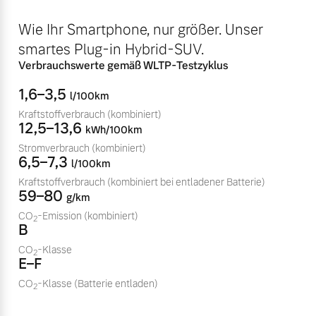
Volvo Winter- und
Fahrzeug konfigurieren
Wie Ihr Smartphone, nur größer. Unser
Sommer Kompletträder.
smartes Plug-in Hybrid-SUV.
Bitte sprechen Sie uns
Sofort verfügbare Fahrzeuge
direkt an.
Verbrauchswerte gemäß WLTP-Testzyklus
Mehr erfahren
1,6–3,5
l/100km
Kraftstoffverbrauch
(kombiniert)
12,5–13,6
kWh/100km
Stromverbrauch
(kombiniert)
Volvo Selekt
6,5–7,3
Frühjahrscheck
l/100km
Gebrauchtwagen
Entdecken Sie unsere
Kraftstoffverbrauch
(kombiniert bei entladener Batterie)
Die Neuwagenalternative
59–80
saisonalen Angebote.
g/km
Mehr erfahren
CO
-Emission
(kombiniert)
Mehr erfahren
2
B
CO
-Klasse
2
E–F
CO
-Klasse
(Batterie entladen)
Editionsmodelle
2
Finanzierung & Leasing
Jetzt kennenlernen