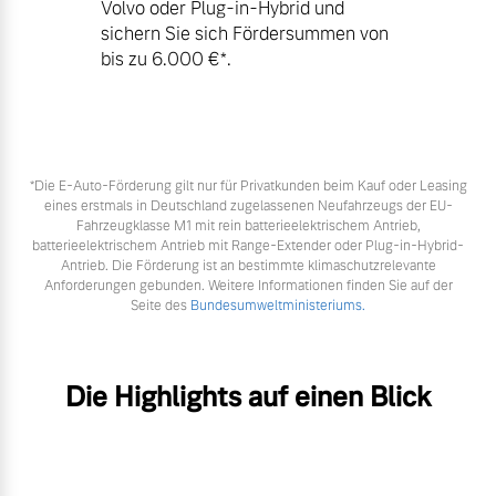
Volvo oder Plug-in-Hybrid und
sichern Sie sich Fördersummen von
bis zu 6.000 €⁠*.
*Die E‑Auto-Förderung gilt nur für Privatkunden beim Kauf oder Leasing
eines erstmals in Deutschland zugelassenen Neufahrzeugs der EU-
Fahrzeugklasse M1 mit rein batterieelektrischem Antrieb,
batterieelektrischem Antrieb mit Range-Extender oder Plug-in-Hybrid-
Antrieb. Die Förderung ist an bestimmte klimaschutzrelevante
Anforderungen gebunden. Weitere Informationen finden Sie auf der
Seite des
Bundesumweltministeriums.
Die Highlights auf einen Blick