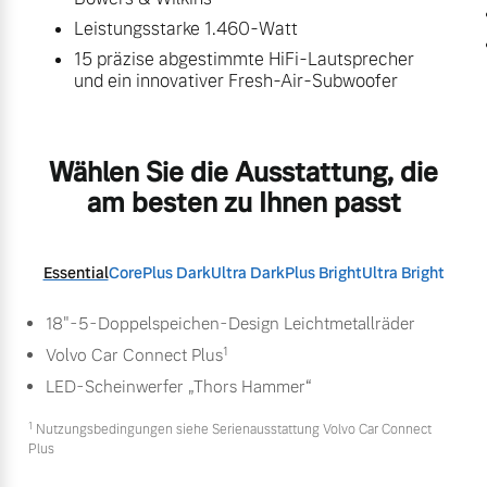
Leistungsstarke 1.460-Watt
15 präzise abgestimmte HiFi-Lautsprecher
und ein innovativer Fresh-Air-Subwoofer
Wählen Sie die Ausstattung, die
am besten zu Ihnen passt
Essential
Core
Plus Dark
Ultra Dark
Plus Bright
Ultra Bright
18"-5-Doppelspeichen-Design Leichtmetallräder
1
Volvo Car Connect Plus
LED-Scheinwerfer „Thors Hammer“
1
Nutzungsbedingungen siehe Serienausstattung Volvo Car Connect
Plus