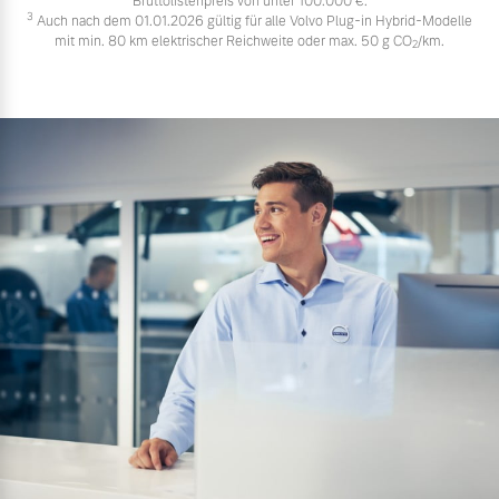
Bruttolistenpreis von unter 100.000 €.
3
Auch nach dem 01.01.2026 gültig für alle Volvo Plug-in Hybrid-Modelle
mit min. 80 km elektrischer Reichweite oder max. 50 g CO
/km.
2