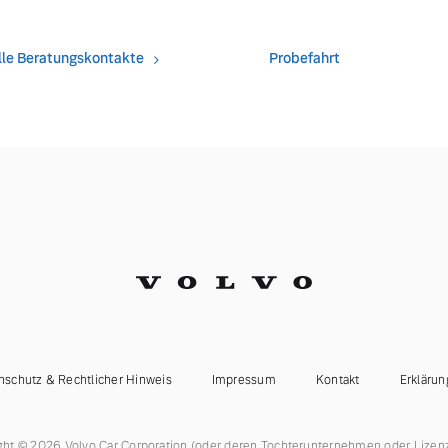
lle Beratungskontakte
Probefahrt
ngebote.
nschutz & Rechtlicher Hinweis
Impressum
Kontakt
Erklärun
ght © 2026 Volvo Car Corporation (oder deren Tochterunternehmen oder Lizen