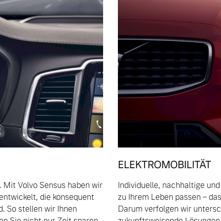
ELEKTROMOBILITÄT
. Mit Volvo Sensus haben wir
Individuelle, nachhaltige un
entwickelt, die konsequent
zu Ihrem Leben passen – das 
. So stellen wir Ihnen
Darum verfolgen wir untersch
n Sie nicht nur Zeit sparen,
zukunftsweisende Lösungen z