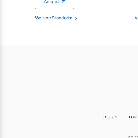
Anfahrt
Mehr erfahren
Mehr erfahren
Weitere Standorte
A
Frühjahrscheck
Entdecken Sie unsere saisonalen A
Mehr erfahren
Finanzierung & Leasing
Versicherung
Cookies
Date
Copyri