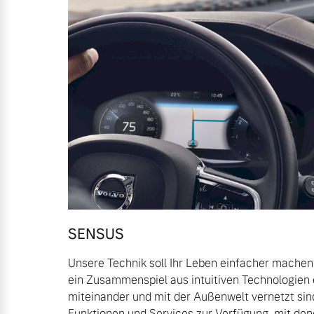
Mild-Hybrid
4 Modelle
Geschäftskunden
Editionsmodelle
Aktuelle Angebote
Über uns
Konnektivität
SENSUS
Geschäftskunden
Unser Team
Unsere Technik soll Ihr Leben einfacher machen
ein Zusammenspiel aus intuitiven Technologien 
Volvo Gebrauchtwagenbörse
Kontakt und Anfahrt
miteinander und mit der Außenwelt vernetzt sind
Angebot anfragen
Funktionen und Services zur Verfügung, mit dene