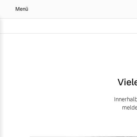
Menü
Danke Probefahrt
Vollelektrisch
6 Modelle
Viel
Innerhalb
melde
Plug-in Hybrid
3 Modelle