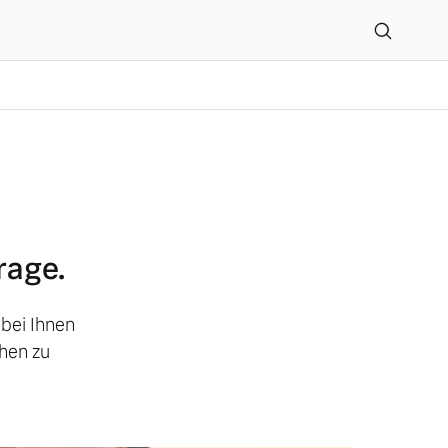
rage.
 bei Ihnen
hen zu