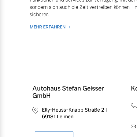
Gebrauchtwagen
Unsere News & Events
sondern sich auch die Zeit vertreiben können – 
Fahrzeug konfigurieren
sicherer.
Volvo kauft Ihr Auto
MEHR ERFAHREN
Sofort verfügbare Fahrzeuge
Aktuelle Zubehörangebote
Zubehörkatalog
Volvo Selekt Gebrauchtwagen
Die Neuwagenalternative
Aktuelle Serviceangebote
Autohaus Stefan Geisser
K
Mehr erfahren
Service by Volvo
GmbH
Elly-Heuss-Knapp Straße 2 |
69181 Leimen
Sie erhalten bei uns eine Vielzahl
Editionsmodelle
Bitte sprechen Sie uns direkt an.
Jetzt kennenlernen