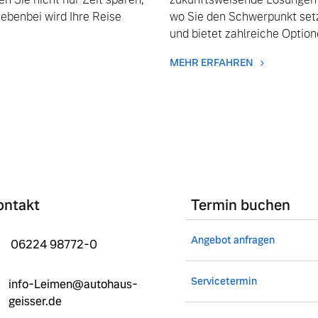
nebenbei wird Ihre Reise
wo Sie den Schwerpunkt setze
und bietet zahlreiche Option
MEHR ERFAHREN
ontakt
Termin buchen
Angebot anfragen
06224 98772-0
 von Original Volvo Winter- und Sommer Kompletträder.
Servicetermin
info-Leimen@autohaus-
geisser.de