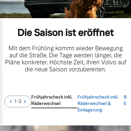
Volvo Gebrauchtwagenbörse
Kontakt und Anfahrt
Mild-Hybrid
4 Modelle
Gebrauchtwagen
Unsere News & Events
Die Saison ist eröffnet
Volvo kauft Ihr Auto
Mit dem Frühling kommt wieder Bewegung
auf die Straße. Die Tage werden länger, die
Aktuelle Zubehörangebote
Pläne konkreter. Höchste Zeit, Ihren Volvo auf
Geschäftskunden
die neue Saison vorzubereiten.
Zubehörkatalog
Editionsmodelle
Konnektivität
Frühjahrscheck inkl.
Frühjahrscheck inkl.
Räd
Aktuelle Serviceangebote
1
-3
Räderwechsel
Räderwechsel &
Ein
Einlagerung
Service by Volvo
Angebot anfragen