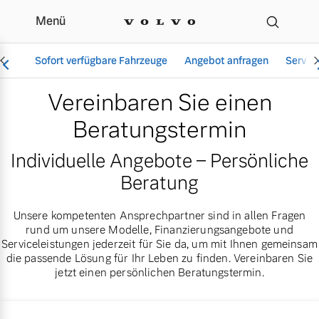
Menü
Beratungstermin für Ihr
Sofort verfügbare Fahrzeuge
Angebot anfragen
Servic
Vereinbaren Sie einen
Beratungstermin
Vollelektrisch
Individuelle Angebote – Persönliche
6 Modelle
Beratung
Unsere kompetenten Ansprechpartner sind in allen Fragen
rund um unsere Modelle, Finanzierungsangebote und
Aktuelle Angebote
Über uns
Serviceleistungen jederzeit für Sie da, um mit Ihnen gemeinsam
Plug-in Hybrid
die passende Lösung für Ihr Leben zu finden. Vereinbaren Sie
3 Modelle
jetzt einen persönlichen Beratungstermin.
Geschäftskunden
Unser Team