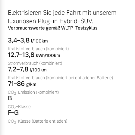
Volvo Winter- und
Fahrzeug konfigurieren
Elektrisieren Sie jede Fahrt mit unserem
Sommer Kompletträder.
luxuriösen Plug-in Hybrid-SUV.
Bitte sprechen Sie uns
Sofort verfügbare Fahrzeuge
direkt an.
Verbrauchswerte gemäß WLTP-Testzyklus
Mehr erfahren
3,4–3,8
l/100km
Kraftstoffverbrauch
(kombiniert)
12,7–13,8
kWh/100km
Stromverbrauch
(kombiniert)
Volvo Selekt
7,2–7,8
Frühjahrscheck
l/100km
Gebrauchtwagen
Entdecken Sie unsere
Kraftstoffverbrauch
(kombiniert bei entladener Batterie)
Die Neuwagenalternative
71–86
saisonalen Angebote.
g/km
Mehr erfahren
CO
-Emission
(kombiniert)
Mehr erfahren
2
B
CO
-Klasse
2
F–G
CO
-Klasse
(Batterie entladen)
Editionsmodelle
2
Finanzierung & Leasing
Jetzt kennenlernen