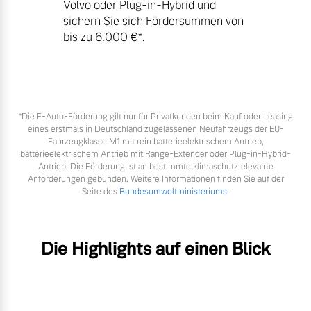
Volvo oder Plug-in-Hybrid und
sichern Sie sich Fördersummen von
bis zu 6.000 €⁠*.
*Die E‑Auto-Förderung gilt nur für Privatkunden beim Kauf oder Leasing
eines erstmals in Deutschland zugelassenen Neufahrzeugs der EU-
Fahrzeugklasse M1 mit rein batterieelektrischem Antrieb,
batterieelektrischem Antrieb mit Range-Extender oder Plug-in-Hybrid-
Antrieb. Die Förderung ist an bestimmte klimaschutzrelevante
Anforderungen gebunden. Weitere Informationen finden Sie auf der
Seite des
Bundesumweltministeriums.
Die Highlights auf einen Blick