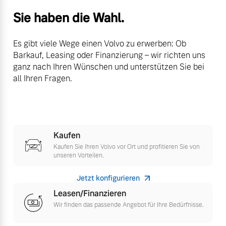
Versicherung
Sie haben die Wahl.
Mehr erfahren
Es gibt viele Wege einen Volvo zu erwerben: Ob
Barkauf, Leasing oder Finanzierung – wir richten uns
ganz nach Ihren Wünschen und unterstützen Sie bei
all Ihren Fragen.
Kaufen
Kaufen Sie Ihren Volvo vor Ort und profitieren Sie von
unseren Vorteilen.
Jetzt konfigurieren
Leasen/Finanzieren
Wir finden das passende Angebot für Ihre Bedürfnisse.