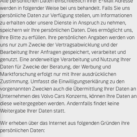
Alle persönlichen Daten einschließlich Ihrer E-Mail Adresse
Volvo Winter- und
werden in folgender Weise bei uns behandelt. Falls Sie uns
Fahrzeug konfigurieren
Sommer Kompletträder.
persönliche Daten zur Verfügung stellen, um Informationen
Bitte sprechen Sie uns
zu erhalten oder unsere Dienste in Anspruch zu nehmen,
Sofort verfügbare Fahrzeuge
direkt an.
speichern wir Ihre persönlichen Daten. Dies ermöglicht uns,
Ihre Bitte zu erfüllen. Ihre persönlichen Angaben werden von
Mehr erfahren
uns nur zum Zwecke der Vertragsabwicklung und der
Bearbeitung Ihrer Anfragen gespeichert, verarbeitet und
genutzt. Eine anderweitige Verarbeitung und Nutzung Ihrer
Daten für Zwecke der Beratung, der Werbung und
Volvo Selekt
Frühjahrscheck
Marktforschung erfolgt nur mit Ihrer ausdrücklichen
Gebrauchtwagen
Entdecken Sie unsere
Zustimmung. Umfasst die Einwilligungserklärung zu den
Die Neuwagenalternative
saisonalen Angebote.
vorgenannten Zwecken auch die Übermittlung Ihrer Daten an
Mehr erfahren
Mehr erfahren
Unternehmen des Volvo Cars Konzerns, können Ihre Daten an
diese weitergegeben werden. Andernfalls findet keine
Weitergabe Ihrer Daten statt.
Wir erheben über das Internet aus folgenden Gründen ihre
Editionsmodelle
Finanzierung & Leasing
persönlichen Daten:
Jetzt kennenlernen