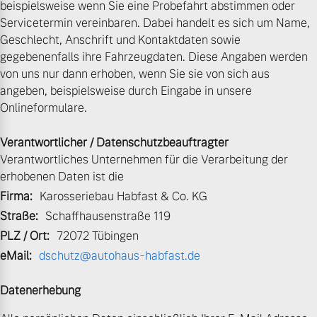
beispielsweise wenn Sie eine Probefahrt abstimmen oder
Servicetermin vereinbaren. Dabei handelt es sich um Name,
Volvo Gebrauchtwagenbörse
Kontakt und Anfahrt
Mild-Hybrid
Geschlecht, Anschrift und Kontaktdaten sowie
4 Modelle
gegebenenfalls ihre Fahrzeugdaten. Diese Angaben werden
Gebrauchtwagen
Karriere
von uns nur dann erhoben, wenn Sie sie von sich aus
angeben, beispielsweise durch Eingabe in unsere
Volvo kauft Ihr Auto
Unsere News & Events
Onlineformulare.
Verantwortlicher / Datenschutzbeauftragter
Aktuelle Zubehörangebote
Geschäftskunden
Verantwortliches Unternehmen für die Verarbeitung der
erhobenen Daten ist die
Zubehörkatalog
Editionsmodelle
Firma:
Karosseriebau Habfast & Co. KG
Straße:
Schaffhausenstraße 119
Konnektivität
Service by Volvo
PLZ / Ort:
72072 Tübingen
eMail:
dschutz@autohaus-habfast.de
Datenerhebung
Sie erhalten bei uns eine
Angebot anfragen
Vielzahl von Original