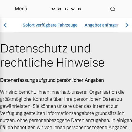
Menü
Datenschutz | Karosseri
Sofort verfügbare Fahrzeuge
Angebot anfragen
Se
Datenschutz und
rechtliche Hinweise
Vollelektrisch
6 Modelle
Datenerfassung aufgrund persönlicher Angaben
Wir sind bemüht, Ihnen innerhalb unserer Organisation die
größtmögliche Kontrolle über Ihre persönlichen Daten zu
Aktuelle Angebote
Über uns
Plug-in Hybrid
gewährleisten. Sie können unsere über das Internet zur
3 Modelle
Verfügung gestellten Informationsangebote grundsätzlich
nutzen, ohne personenbezogene Daten anzugeben. In einigen
Fällen benötigen wir von Ihnen personenbezogene Angaben,
Geschäftskunden
Unser Team