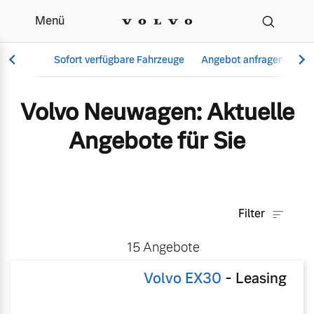
Menü
Aktuelle Angebote & Mo
Sofort verfügbare Fahrzeuge
Angebot anfragen
Se
Volvo Neuwagen: Aktuelle
Angebote für Sie
Vollelektrisch
6 Modelle
Filter
Aktuelle Angebote
Über uns
15
Angebote
Plug-in Hybrid
3 Modelle
Volvo EX30
-
Leasing
Geschäftskunden
Unser Team