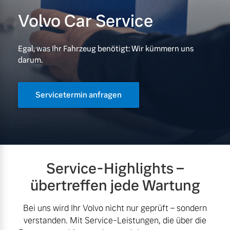
Volvo Car Service
Volvo Gebrauchtwagenbörse
Kontakt und Anfahrt
Mild-Hybrid
4 Modelle
Gebrauchtwagen
Karriere
Egal, was Ihr Fahrzeug benötigt: Wir kümmern uns
darum.
Unsere News & Events
Aktuelle Zubehörangebote
Servicetermin anfragen
Zubehörkatalog
Geschäftskunden
Editionsmodelle
Service by Volvo
Konnektivität
Service-Highlights –
übertreffen jede Wartung
Sie erhalten bei uns eine
Vielzahl von Original
Bei uns wird Ihr Volvo nicht nur geprüft – sondern
Volvo Winter- und
verstanden. Mit Service-Leistungen, die über die
Angebot anfragen
Sommer Kompletträder.