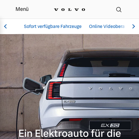
Menü
Elektromobilität | Auto
Sofort verfügbare Fahrzeuge
Online Videoberatung
Vollelektrisch
6 Modelle
Aktuelle Angebote
Unser Team
Plug-in Hybrid
3 Modelle
Ein Elektroauto für die
Geschäftskunden
Kontakt und Anfahrt