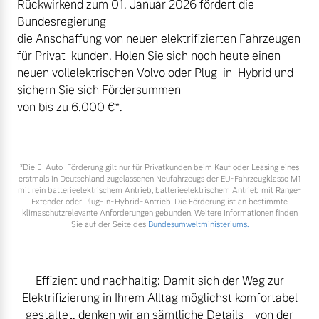
Rückwirkend zum 01. Januar 2026 fördert die
Volvo Winter- und
Bundesregierung
Fahrzeug konfigurieren
Sommer Kompletträder.
die Anschaffung von neuen elektrifizierten Fahrzeugen
Bitte sprechen Sie uns
für Privat-kunden. Holen Sie sich noch heute einen
Sofort verfügbare Fahrzeuge
direkt an.
neuen vollelektrischen Volvo oder Plug-in-Hybrid und
Mehr erfahren
sichern Sie sich Fördersummen
von bis zu 6.000 €⁠*.
Volvo Selekt
Frühjahrscheck
*Die E‑Auto-Förderung gilt nur für Privatkunden beim Kauf oder Leasing eines
Gebrauchtwagen
erstmals in Deutschland zugelassenen Neufahrzeugs der EU-Fahrzeugklasse M1
Entdecken Sie unsere
mit rein batterieelektrischem Antrieb, batterieelektrischem Antrieb mit Range-
Die Neuwagenalternative
saisonalen Angebote.
Extender oder Plug-in-Hybrid-Antrieb. Die Förderung ist an bestimmte
klimaschutzrelevante Anforderungen gebunden. Weitere Informationen finden
Mehr erfahren
Mehr erfahren
Sie auf der Seite des
Bundesumweltministeriums.
Effizient und nachhaltig: Damit sich der Weg zur
Editionsmodelle
Elektrifizierung in Ihrem Alltag möglichst komfortabel
Finanzierung & Leasing
Jetzt kennenlernen
gestaltet, denken wir an sämtliche Details – von der