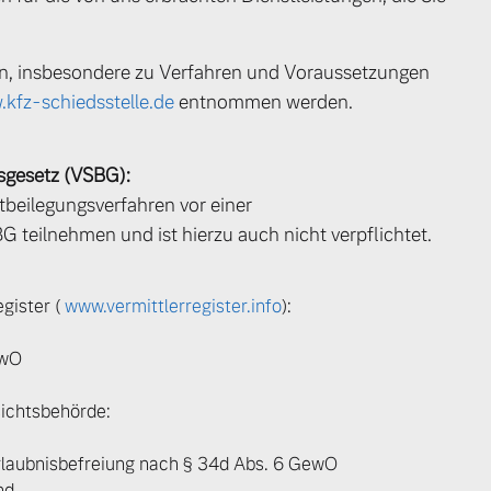
en, insbesondere zu Verfahren und Voraussetzungen
kfz-schiedsstelle.de
entnommen werden.
sgesetz (VSBG):
beilegungsverfahren vor einer
 teilnehmen und ist hierzu auch nicht verpflichtet.
gister (
www.vermittlerregister.info
):
ewO
 von Original Volvo Winter- und Sommer Kompletträder.
sichtsbehörde:
rlaubnisbefreiung nach § 34d Abs. 6 GewO
nd