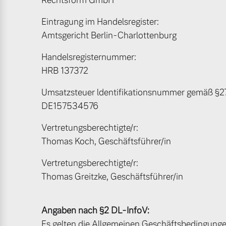
Rechtsform GmbH
Eintragung im Handelsregister:
Mild-Hybrid
Amtsgericht Berlin-Charlottenburg
4 Modelle
Handelsregisternummer:
HRB 137372
Umsatzsteuer ldentifikationsnummer gemäß §2
DE157534576
Geschäftskunden
Vertretungsberechtigte/r:
Editionsmodelle
Aktuelle Angebote
Unser Team
Thomas Koch, Geschäftsführer/in
Konnektivität
Vertretungsberechtigte/r:
Thomas Greitzke, Geschäftsführer/in
Geschäftskunden
Kontakt und Anfahrt
Volvo Gebrauchtwagenbörse
Unsere News & Events
Angaben nach §2 DL-InfoV:
Angebot anfragen
Es gelten die Allgemeinen Geschäftsbedingungen