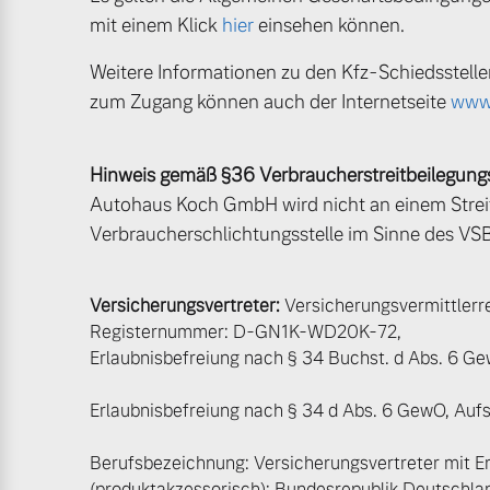
Gebrauchtwagen
mit einem Klick
hier
einsehen können.
Fahrzeug konfigurieren
Volvo kauft Ihr Auto
Weitere Informationen zu den Kfz-Schiedsstell
Sofort verfügbare Fahrzeuge
zum Zugang können auch der Internetseite
www.
Aktuelle Zubehörangebote
Hinweis gemäß §36 Verbraucherstreitbeilegung
Zubehörkatalog
Autohaus Koch GmbH wird nicht an einem Streit
Verbraucherschlichtungsstelle im Sinne des VSBG
Volvo Selekt Gebrauchtwagen
Die Neuwagenalternative
Service by Volvo
Versicherungsvertreter:
Versicherungsvermittlerre
Registernummer: D-GN1K-WD20K-72,
Mehr erfahren
Erlaubnisbefreiung nach § 34 Buchst. d Abs. 6 G
Sie erhalten bei uns eine Vielzahl
Bitte sprechen Sie uns direkt an.
Erlaubnisbefreiung nach § 34 d Abs. 6 GewO, Auf
Editionsmodelle
Berufsbezeichnung: Versicherungsvertreter mit E
Mehr erfahren
Jetzt kennenlernen
(produktakzessorisch); Bundesrepublik Deutschla