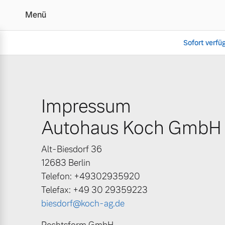
Menü
Sofort verfü
Impressum | Autohaus 
Impressum
Vollelektrisch
6 Modelle
Autohaus Koch GmbH
Alt-Biesdorf 36
12683 Berlin
Telefon: +49302935920
Plug-in Hybrid
Telefax: +49 30 29359223
3 Modelle
biesdorf@koch-ag.de