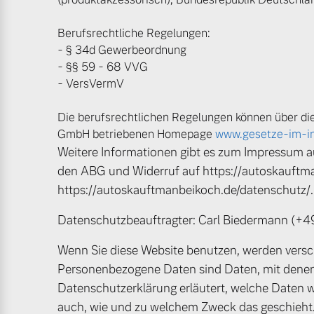
Mehr erfahren
Berufsrechtliche Regelungen:
- § 34d Gewerbeordnung
Frühjahrscheck
- §§ 59 - 68 VVG
Entdecken Sie unsere saisonalen A
- VersVermV
Die berufsrechtlichen Regelungen können über die
Mehr erfahren
GmbH betriebenen Homepage
www.gesetze-im-in
Weitere Informationen gibt es zum Impressum a
den ABG und Widerruf auf https://autoskauftm
https://autoskauftmanbeikoch.de/datenschutz/.
Finanzierung & Leasing
Datenschutzbeauftragter: Carl Biedermann (
Versicherung
Wenn Sie diese Website benutzen, werden ver
Personenbezogene Daten sind Daten, mit denen S
Datenschutzerklärung erläutert, welche Daten wi
auch, wie und zu welchem Zweck das geschieht. G