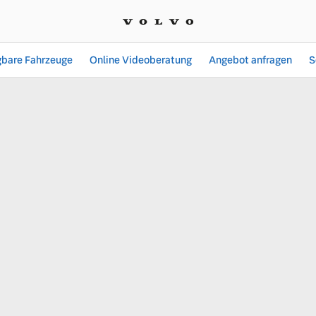
gbare Fahrzeuge
Online Videoberatung
Angebot anfragen
S
Koch GmbH