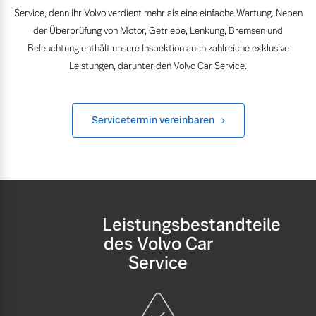
Volvo Winter- und
Service, denn Ihr Volvo verdient mehr als eine einfache Wartung. Neben
Fahrzeug konfigurieren
Sommer Kompletträder.
der Überprüfung von Motor, Getriebe, Lenkung, Bremsen und
Bitte sprechen Sie uns
Beleuchtung enthält unsere Inspektion auch zahlreiche exklusive
Sofort verfügbare Fahrzeuge
direkt an.
Leistungen, darunter den Volvo Car Service.
Mehr erfahren
Servicetermin vereinbaren
Volvo Selekt
Frühjahrscheck
Gebrauchtwagen
Entdecken Sie unsere
Die Neuwagenalternative
saisonalen Angebote.
Mehr erfahren
Mehr erfahren
Leistungsbestandteile
des Volvo Car
Service
Editionsmodelle
Finanzierung & Leasing
Jetzt kennenlernen