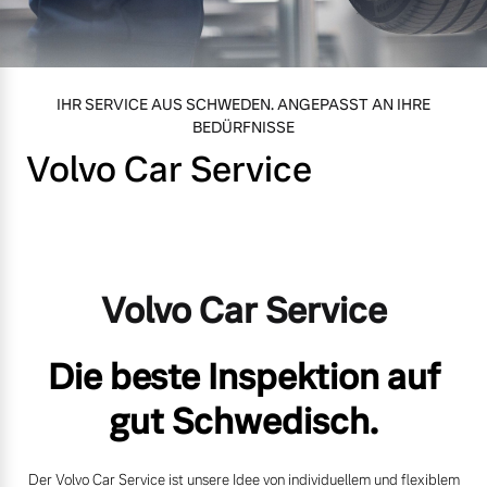
Volvo Gebrauchtwagenbörse
Unsere News & Events
Mild-Hybrid
4 Modelle
Gebrauchtwagen
IHR SERVICE AUS SCHWEDEN. ANGEPASST AN IHRE
BEDÜRFNISSE
Volvo kauft Ihr Auto
Volvo Car Service
Aktuelle Zubehörangebote
Geschäftskunden
Zubehörkatalog
Editionsmodelle
Volvo Car Service
Konnektivität
Service by Volvo
Die beste Inspektion auf
gut Schwedisch.
Sie erhalten bei uns eine
Angebot anfragen
Vielzahl von Original
Der Volvo Car Service ist unsere Idee von individuellem und flexiblem