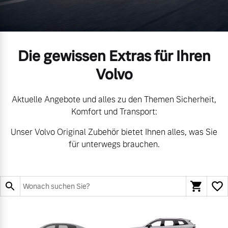
Volvo Gebrauchtwagenbörse
Kontakt und Anfahrt
Mild-Hybrid
4 Modelle
Gebrauchtwagen
Unsere News & Events
Die gewissen Extras für Ihren
Volvo
Aktuelle Zubehörangebote
Aktuelle Angebote und alles zu den Themen Sicherheit,
Zubehörkatalog
Geschäftskunden
Komfort und Transport:
Unser Volvo Original Zubehör bietet Ihnen alles, was Sie
Editionsmodelle
für unterwegs brauchen.
Aktuelle Serviceangebote
Konnektivität
Service by Volvo
Sie erhalten bei uns eine
Angebot anfragen
Vielzahl von Original