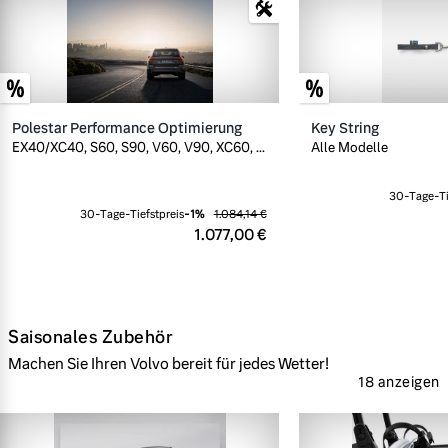
Polestar Performance Optimierung
Key String
EX40/XC40, S60, S90, V60, V90, XC60, ...
Alle Modelle
30-Tage-Ti
30-Tage-Tiefstpreis
-
1
%
1.084,14 €
1.077,00 €
Saisonales Zubehör
Machen Sie Ihren Volvo bereit für jedes Wetter!
18 anzeigen