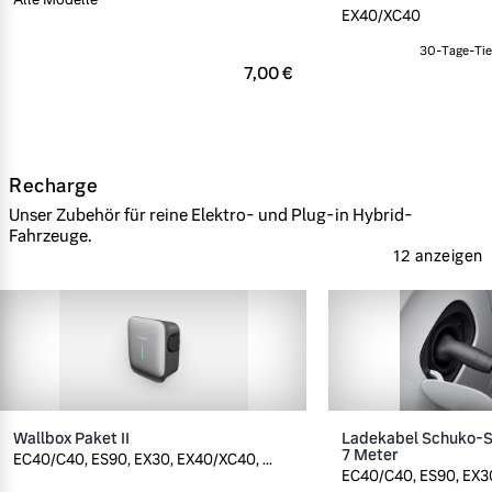
EX40/XC40
30-Tage-Tief
7,00 €
Recharge
Unser Zubehör für reine Elektro- und Plug-in Hybrid-
Fahrzeuge.
12 anzeigen
Wallbox Paket II
Ladekabel Schuko-St
7 Meter
EC40/C40, ES90, EX30, EX40/XC40, ...
EC40/C40, ES90, EX30