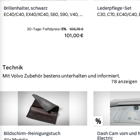
Brillenhalter, schwarz
Lederpflege-Set
EC40/C40, EX40/XC40, S60, S90, V40, ...
C30, C70, EC40/C40, E
30-Tage-Tiefstpreis
-
5
%
105,76 €
101,00 €
Technik
Mit Volvo Zubehör bestens unterhalten und informiert.
78 anzeigen
Bildschirm-Reinigungstuch
Dash Cam vorn und h
Electric
Alle Modelle