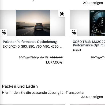
20 anzeigen
Polestar Performance Optimierung
XC60 T8 ab MJ2022,
Performance Optimi
EX40/XC40, S60, S90, V60, V90, XC60, ...
XC60
30-Tage-Tiefstpreis
-
1
%
1.084,14 €
30-Tage-Tie
1.077,00 €
Packen und Laden
Hier finden Sie die passende Lösung für Transporte.
334 anzeigen