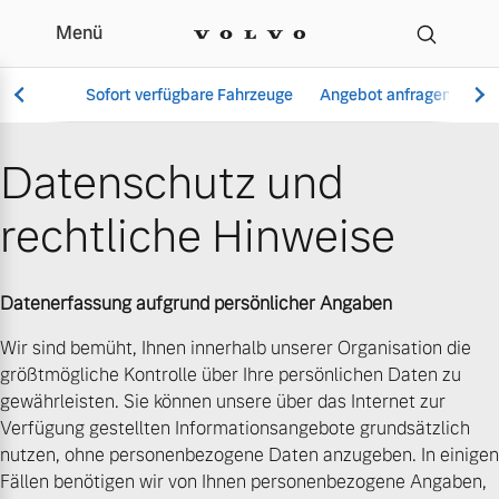
Menü
Datenschutz | AMC Krü
Sofort verfügbare Fahrzeuge
Angebot anfragen
Se
Datenschutz und
rechtliche Hinweise
Vollelektrisch
6 Modelle
Datenerfassung aufgrund persönlicher Angaben
Wir sind bemüht, Ihnen innerhalb unserer Organisation die
größtmögliche Kontrolle über Ihre persönlichen Daten zu
Aktuelle Angebote
Über uns
Plug-in Hybrid
gewährleisten. Sie können unsere über das Internet zur
3 Modelle
Verfügung gestellten Informationsangebote grundsätzlich
nutzen, ohne personenbezogene Daten anzugeben. In einigen
Fällen benötigen wir von Ihnen personenbezogene Angaben,
Geschäftskunden
Unser Team