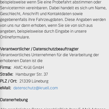
beispielsweise wenn Sie eine Probefahrt abstimmen oder
Servicetermin vereinbaren. Dabei handelt es sich um Name,
Volvo Gebrauchtwagenbörse
Kontakt und Anfahrt
Mild-Hybrid
Geschlecht, Anschrift und Kontaktdaten sowie
4 Modelle
gegebenenfalls ihre Fahrzeugdaten. Diese Angaben werden
Gebrauchtwagen
Unsere News & Events
von uns nur dann erhoben, wenn Sie sie von sich aus
angeben, beispielsweise durch Eingabe in unsere
Onlineformulare.
Aktuelle Zubehörangebote
Verantwortlicher / Datenschutzbeauftragter
Zubehörkatalog
Geschäftskunden
Verantwortliches Unternehmen für die Verarbeitung der
erhobenen Daten ist die
Editionsmodelle
Firma:
AMC Krüll GmbH
Aktuelle Serviceangebote
Straße:
Hamburger Str. 37
Konnektivität
Service by Volvo
PLZ / Ort:
21339 Lüneburg
eMail:
datenschutz@kruell.com
Datenerhebung
Sie erhalten bei uns eine
Angebot anfragen
Vielzahl von Original