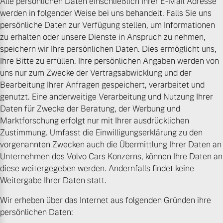
Alle persönlichen Daten einschließlich Ihrer E-Mail Adresse
Volvo Winter- und
werden in folgender Weise bei uns behandelt. Falls Sie uns
Fahrzeug konfigurieren
Sommer Kompletträder.
persönliche Daten zur Verfügung stellen, um Informationen
Bitte sprechen Sie uns
zu erhalten oder unsere Dienste in Anspruch zu nehmen,
Sofort verfügbare Fahrzeuge
direkt an.
speichern wir Ihre persönlichen Daten. Dies ermöglicht uns,
Ihre Bitte zu erfüllen. Ihre persönlichen Angaben werden von
Mehr erfahren
uns nur zum Zwecke der Vertragsabwicklung und der
Bearbeitung Ihrer Anfragen gespeichert, verarbeitet und
genutzt. Eine anderweitige Verarbeitung und Nutzung Ihrer
Daten für Zwecke der Beratung, der Werbung und
Volvo Selekt
Frühjahrscheck
Marktforschung erfolgt nur mit Ihrer ausdrücklichen
Gebrauchtwagen
Entdecken Sie unsere
Zustimmung. Umfasst die Einwilligungserklärung zu den
Die Neuwagenalternative
saisonalen Angebote.
vorgenannten Zwecken auch die Übermittlung Ihrer Daten an
Mehr erfahren
Mehr erfahren
Unternehmen des Volvo Cars Konzerns, können Ihre Daten an
diese weitergegeben werden. Andernfalls findet keine
Weitergabe Ihrer Daten statt.
Wir erheben über das Internet aus folgenden Gründen ihre
Editionsmodelle
Finanzierung & Leasing
persönlichen Daten:
Jetzt kennenlernen