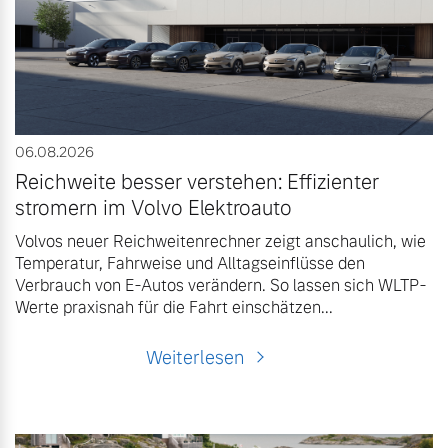
Volvo Gebrauchtwagenbörse
Kontakt und Anfahrt
Mild-Hybrid
4 Modelle
Gebrauchtwagen
Unsere News & Events
06.08.2026
Aktuelle Zubehörangebote
Reichweite besser verstehen: Effizienter
stromern im Volvo Elektroauto
Zubehörkatalog
Geschäftskunden
Volvos neuer Reichweitenrechner zeigt anschaulich, wie
Temperatur, Fahrweise und Alltagseinflüsse den
Editionsmodelle
Verbrauch von E-Autos verändern. So lassen sich WLTP-
Aktuelle Serviceangebote
Werte praxisnah für die Fahrt einschätzen...
Konnektivität
Service by Volvo
Weiterlesen
Sie erhalten bei uns eine
Angebot anfragen
Vielzahl von Original