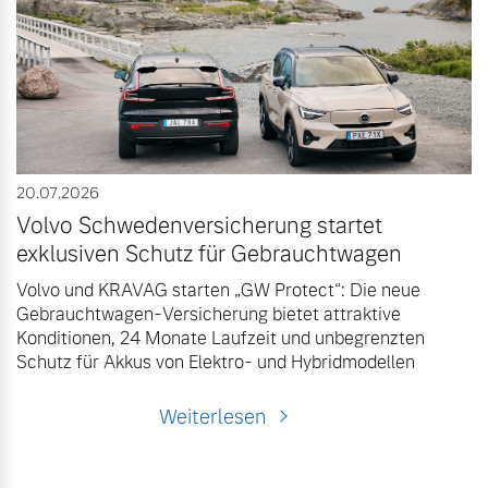
Volvo Winter- und
Fahrzeug konfigurieren
Sommer Kompletträder.
Bitte sprechen Sie uns
Sofort verfügbare Fahrzeuge
direkt an.
Mehr erfahren
20.07.2026
Volvo Schwedenversicherung startet
Volvo Selekt
Frühjahrscheck
exklusiven Schutz für Gebrauchtwagen
Gebrauchtwagen
Entdecken Sie unsere
Volvo und KRAVAG starten „GW Protect“: Die neue
Die Neuwagenalternative
saisonalen Angebote.
Gebrauchtwagen-Versicherung bietet attraktive
Mehr erfahren
Konditionen, 24 Monate Laufzeit und unbegrenzten
Mehr erfahren
Schutz für Akkus von Elektro- und Hybridmodellen
Weiterlesen
Editionsmodelle
Finanzierung & Leasing
Jetzt kennenlernen