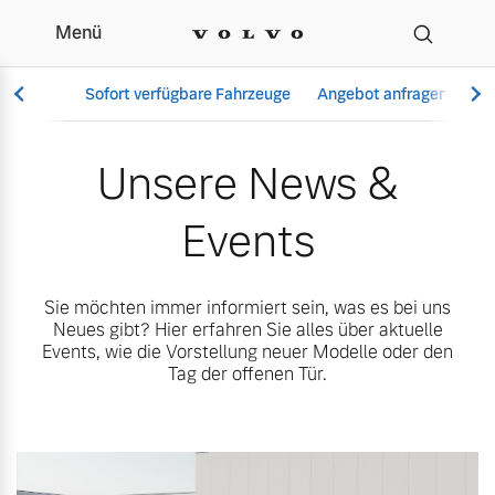
Menü
Unsere News & Events |
Sofort verfügbare Fahrzeuge
Angebot anfragen
Se
Unsere News &
Events
Vollelektrisch
6 Modelle
Sie möchten immer informiert sein, was es bei uns
Neues gibt? Hier erfahren Sie alles über aktuelle
Events, wie die Vorstellung neuer Modelle oder den
Tag der offenen Tür.
Aktuelle Angebote
Über uns
Plug-in Hybrid
3 Modelle
Geschäftskunden
Unser Team