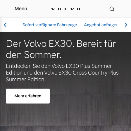
Menü
Ihr Volvo Händler in Wa
Sofort verfügbare Fahrzeuge
Angebot anfragen
Se
Der Volvo EX30. Bereit für
den Sommer.
Vollelektrisch
Entdecken Sie den Volvo EX30 Plus Summer
6 Modelle
Edition und den Volvo EX30 Cross Country Plus
Summer Edition.
Mehr erfahren
Aktuelle Angebote
Über uns
Plug-in Hybrid
3 Modelle
Geschäftskunden
Unser Team