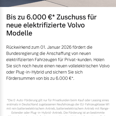
Mehr erfahren
Bis zu 6.000 €⁠* Zuschuss für
neue elektrifizierte Volvo
Modelle
Rückwirkend zum 01. Januar 2026 fördert die
Bundesregierung die Anschaffung von neuen
elektrifizierten Fahrzeugen für Privat-kunden. Holen
Sie sich noch heute einen neuen vollelektrischen Volvo
oder Plug-in-Hybrid und sichern Sie sich
Fördersummen von bis zu 6.000 €⁠*.
*Die E‑Auto-Förderung gilt nur für Privatkunden beim Kauf oder Leasing eines
erstmals in Deutschland zugelassenen Neufahrzeugs der EU-Fahrzeugklasse M1
mit rein batterieelektrischem Antrieb, batterieelektrischem Antrieb mit Range-
Extender oder Plug-in-Hybrid-Antrieb. Die Förderung ist an bestimmte