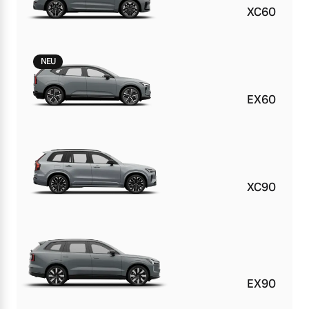
XC60
NEU
EX60
XC90
EX90