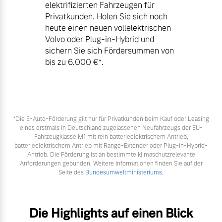
elektrifizierten Fahrzeugen für
Privatkunden. Holen Sie sich noch
heute einen neuen vollelektrischen
Volvo oder Plug-in-Hybrid und
sichern Sie sich Fördersummen von
bis zu 6.000 €⁠*.
*Die E‑Auto-Förderung gilt nur für Privatkunden beim Kauf oder Leasing
eines erstmals in Deutschland zugelassenen Neufahrzeugs der EU-
Fahrzeugklasse M1 mit rein batterieelektrischem Antrieb,
batterieelektrischem Antrieb mit Range-Extender oder Plug-in-Hybrid-
Antrieb. Die Förderung ist an bestimmte klimaschutzrelevante
Anforderungen gebunden. Weitere Informationen finden Sie auf der
Seite des
Bundesumweltministeriums.
Die Highlights auf einen Blick