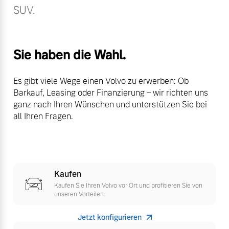
SUV.
Bitte sprechen Sie uns
Fahrzeug konfigurieren
direkt an.
Mehr erfahren
Sofort verfügbare Fahrzeuge
Sie haben die Wahl.
Es gibt viele Wege einen Volvo zu erwerben: Ob
Frühjahrscheck
Barkauf, Leasing oder Finanzierung – wir richten uns
ganz nach Ihren Wünschen und unterstützen Sie bei
Entdecken Sie unsere
Volvo Selekt
all Ihren Fragen.
saisonalen Angebote.
Gebrauchtwagen
Mehr erfahren
Die Neuwagenalternative
Mehr erfahren
Kaufen
Kaufen Sie Ihren Volvo vor Ort und profitieren Sie von
Finanzierung & Leasing
unseren Vorteilen.
Editionsmodelle
Versicherung
Jetzt konfigurieren
Jetzt kennenlernen