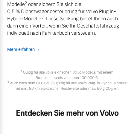
2
Modelle
oder sichern Sie sich die
0,5 % Dienstwagenbesteuerung für Volvo Plug in-
3
Hybrid-Modelle
. Diese Senkung bietet Ihnen auch
dann einen Vorteil, wenn Sie Ihr Geschäftsfahrzeug
individuell nach Fahrtenbuch versteuern.
Mehr erfahren
2
Gültig für alle vollelektrischen Volvo Modelle mit einem
Bruttolistenpreis von unter 100.000 €.
3
Auch nach dem 01.01.2026 gültig für alle Volvo Plug-in Hybrid-Modelle
mit min. 80 km elektrischer Reichweite oder max. 50 g CO
/km.
2
Entdecken Sie mehr von Volvo