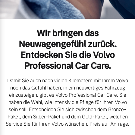
Volvo Gebrauchtwagenbörse
Kontakt und Anfahrt
Mild-Hybrid
4 Modelle
Gebrauchtwagen
Unsere News & Events
Wir bringen das
Neuwagengefühl zurück.
Aktuelle Zubehörangebote
Entdecken Sie die Volvo
Zubehörkatalog
Professional Car Care.
Geschäftskunden
Damit Sie auch nach vielen Kilometern mit Ihrem Volvo
Editionsmodelle
Service by Volvo
noch das Gefühl haben, in ein neuwertiges Fahrzeug
einzusteigen, gibt es Volvo Professional Car Care. Sie
Konnektivität
haben die Wahl, wie intensiv die Pflege für Ihren Volvo
sein soll. Entscheiden Sie sich zwischen dem Bronze-
Sie erhalten bei uns eine
Paket, dem Silber-Paket und dem Gold-Paket, welchen
Vielzahl von Original
Service Sie für Ihren Volvo wünschen. Preis auf Anfrage.
Volvo Winter- und
Angebot anfragen
Sommer Kompletträder.